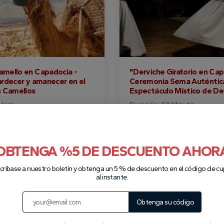
amello en Capadocia -
"Derviche Giratorio en Cap
tardecer y amanecer en el
Ceremonia Sema Auténtic
os Camellos
Espectáculo Místico de De
 Hora
Duración: 60 Minuto
Precio inicial
descuento hasta %40
descuent
60 €
35 €
OBTENGA %5 DE DESCUENTO AHOR
críbase a nuestro boletín y obtenga un 5 % de descuento en el código de c
al instante.
Obtenga su código