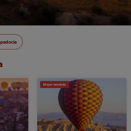
apadocia
a
Mejor vendido