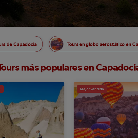
urs de Capadocia
Tours en globo aerostático en C
Tours más populares en Capadoci
o
Mejor vendido