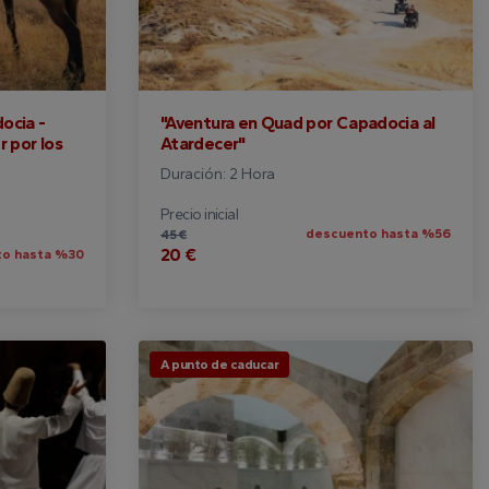
ocia -
"Aventura en Quad por Capadocia al
r por los
Atardecer"
Duración: 2 Hora
Precio inicial
descuento hasta %56
45 €
20 €
o hasta %30
A punto de caducar