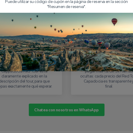
Puede utilizar su código de cupón en la página de reserva en la sección
"Resumen de reserva".
o reservar su tour rojo en Capad
ellenar el formulario de
Pagar el Depósito de
reserva
Forma Segura
omplete el formulario en línea
Reserva tu lugar con un pequ
n tus datos. Cada itinerario del
depósito. El resto se puede
Cappadocia Red Tour está
pagar más tarde. Sin tarifas
claramente explicado en la
ocultas: cada precio del Red T
descripción del tour, para que
Capadocia es transparente 
epas exactamente qué esperar.
final.
Chatea con nosotros en WhatsApp