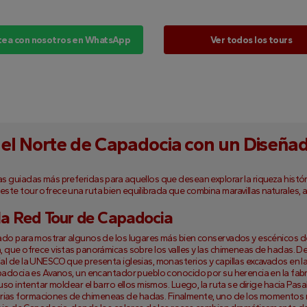
tea con nosotros en WhatsApp
Ver todos los tours
del Norte de Capadocia con un Diseñ
s guiadas más preferidas para aquellos que desean explorar la riqueza históric
este tour ofrece una ruta bien equilibrada que combina maravillas naturales, 
e la Red Tour de Capadocia
ñado para mostrar algunos de los lugares más bien conservados y escénicos de
, que ofrece vistas panorámicas sobre los valles y las chimeneas de hadas. Des
ial de la UNESCO que presenta iglesias, monasterios y capillas excavados en l
Capadocia es Avanos, un encantador pueblo conocido por su herencia en la fab
cluso intentar moldear el barro ellos mismos. Luego, la ruta se dirige hacia Pa
rias formaciones de chimeneas de hadas. Finalmente, uno de los momentos m