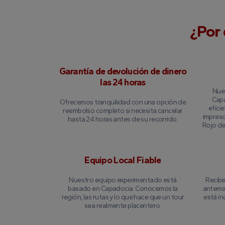
¿Por 
Garantía de devolución de dinero
las 24 horas
Nues
Capa
Ofrecemos tranquilidad con una opción de
eficie
reembolso completo si necesita cancelar
impresc
hasta 24 horas antes de su recorrido.
Rojo de
Equipo Local Fiable
Nuestro equipo experimentado está
Recibe
basado en Capadocia. Conocemos la
anteman
región, las rutas y lo que hace que un tour
está in
sea realmente placentero.