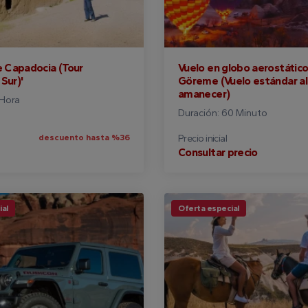
e Capadocia (Tour
Vuelo en globo aerostátic
Sur)'
Göreme (Vuelo estándar al
amanecer)
 Hora
Duración: 60 Minuto
descuento hasta %36
Precio inicial
Consultar precio
al
Oferta especial