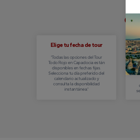
Cóm
Elige tu fecha de tour
R
'Todas las opciones del Tour
Todo Rojo en Capadocia están
C
disponibles en fechas fijas.
co
Selecciona tu día preferido del
calendario actualizado y
consulta la disponibilidad
instantánea.'
s