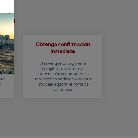
ocia
Obtenga confirmación
inmediata
eño
Una vez que tu pago esté
completo, recibirás una
confirmación instantánea. Tu
our
lugar está garantizado y ya estás
y
listo para explorar el norte de
Capadocia.