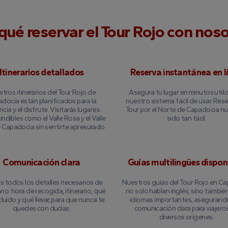
qué reservar el Tour Rojo con nos
Itinerarios detallados
Reserva instantánea en l
tros itinerarios del Tour Rojo de
Asegura tu lugar en minutos util
docia están planificados para la
nuestro sistema fácil de usar. Rese
ncia y el disfrute. Visitarás lugares
Tour por el Norte de Capadocia n
indibles como el Valle Rosa y el Valle
sido tan fácil.
 Capadocia sin sentirte apresurado.
Comunicación clara
Guías multilingües dispon
s todos los detalles necesarios de
Nuestros guías del Tour Rojo en C
o: hora de recogida, itinerario, qué
no solo hablan inglés, sino tambié
cluido y qué llevar, para que nunca te
idiomas importantes, asegurand
quedes con dudas.
comunicación clara para viajero
diversos orígenes.