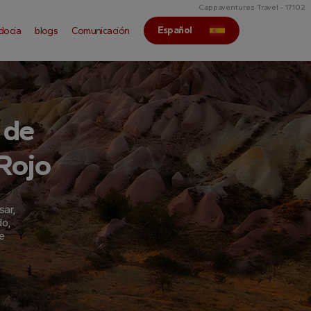
Cappaventures Travel - 17102
Español
docia
blogs
Comunicación
 de
Rojo
sar,
do,
de