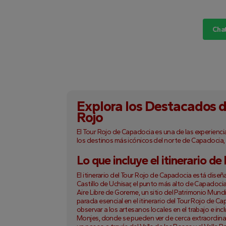
Cha
Explora los Destacados 
Rojo
El Tour Rojo de Capadocia es una de las experiencia
los destinos más icónicos del norte de Capadocia, 
Lo que incluye el itinerario d
El itinerario del Tour Rojo de Capadocia está dise
Castillo de Uchisar, el punto más alto de Capadocia
Aire Libre de Goreme, un sitio del Patrimonio Mund
parada esencial en el itinerario del Tour Rojo de 
observar a los artesanos locales en el trabajo e in
Monjes, donde se pueden ver de cerca extraordina