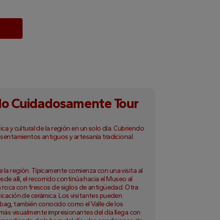
ado Cuidadosamente Tour
a y cultural de la región en un solo día. Cubriendo
asentamientos antiguos y artesanía tradicional.
 la región. Típicamente comienza con una visita al
de allí, el recorrido continúa hacia el Museo al
a roca con frescos de siglos de antigüedad. Otra
ricación de cerámica. Los visitantes pueden
sabag, también conocido como el Valle de los
ás visualmente impresionantes del día llega con