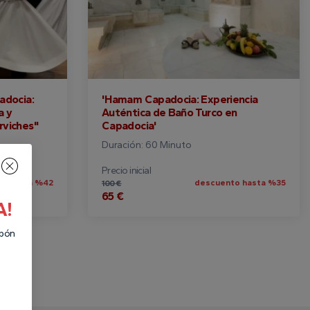
adocia:
'Hamam Capadocia: Experiencia
a y
Auténtica de Baño Turco en
rviches"
Capadocia'
Duración: 60 Minuto
Precio inicial
o hasta %42
descuento hasta %35
100 €
65 €
A!
upón