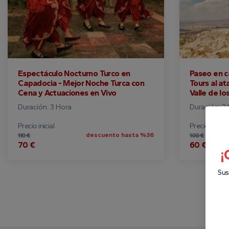
Espectáculo Nocturno Turco en
Paseo en c
Capadocia - Mejor Noche Turca con
Tours al a
Cena y Actuaciones en Vivo
Valle de l
Duración: 3 Hora
Duración: 2
Precio inicial
Precio inicial
descuento hasta %36
110 €
100 €
70 €
60 €
¡
Sus