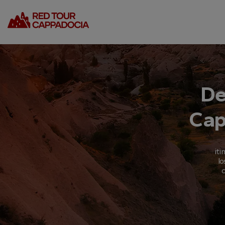
De
Cap
iti
lo
c