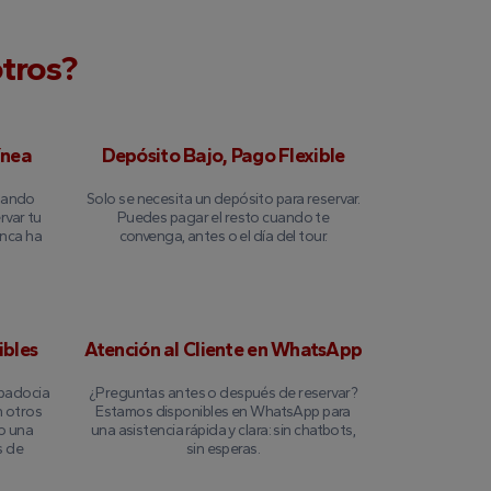
otros?
ínea
Depósito Bajo, Pago Flexible
izando
Solo se necesita un depósito para reservar.
rvar tu
Puedes pagar el resto cuando te
unca ha
convenga, antes o el día del tour.
ibles
Atención al Cliente en WhatsApp
apadocia
¿Preguntas antes o después de reservar?
n otros
Estamos disponibles en WhatsApp para
o una
una asistencia rápida y clara: sin chatbots,
s de
sin esperas.