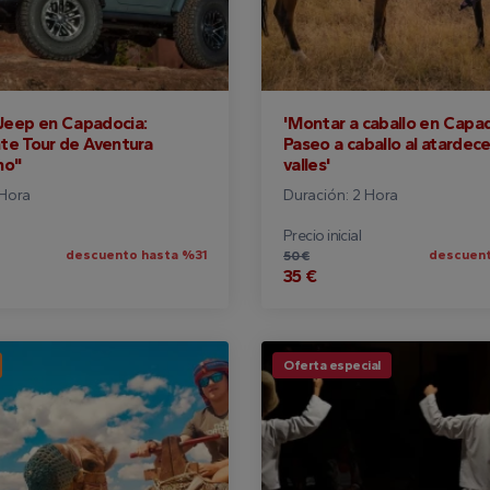
 Jeep en Capadocia:
'Montar a caballo en Capad
te Tour de Aventura
Paseo a caballo al atardece
no"
valles'
 Hora
Duración: 2 Hora
Precio inicial
descuento hasta %31
descuent
50 €
35 €
Oferta especial