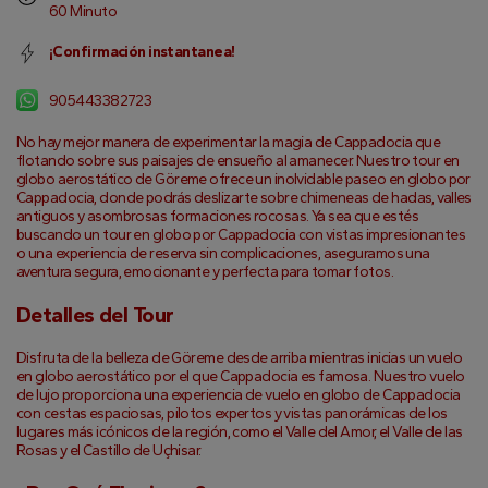
60 Minuto
¡Confirmación instantanea!
905443382723
No hay mejor manera de experimentar la magia de Cappadocia que 
flotando sobre sus paisajes de ensueño al amanecer. Nuestro tour en 
globo aerostático de Göreme ofrece un inolvidable paseo en globo por 
Cappadocia, donde podrás deslizarte sobre chimeneas de hadas, valles 
antiguos y asombrosas formaciones rocosas. Ya sea que estés 
buscando un tour en globo por Cappadocia con vistas impresionantes 
o una experiencia de reserva sin complicaciones, aseguramos una 
aventura segura, emocionante y perfecta para tomar fotos.
Detalles del Tour
Disfruta de la belleza de Göreme desde arriba mientras inicias un vuelo 
en globo aerostático por el que Cappadocia es famosa. Nuestro vuelo 
de lujo proporciona una experiencia de vuelo en globo de Cappadocia 
con cestas espaciosas, pilotos expertos y vistas panorámicas de los 
lugares más icónicos de la región, como el Valle del Amor, el Valle de las 
Rosas y el Castillo de Uçhisar.