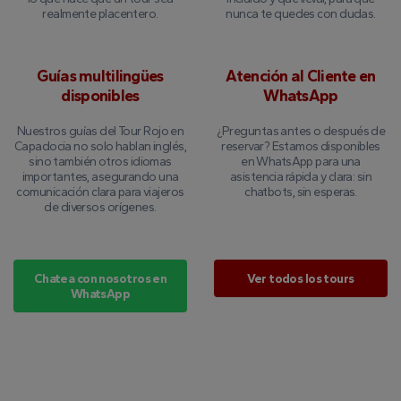
realmente placentero.
nunca te quedes con dudas.
Guías multilingües
Atención al Cliente en
disponibles
WhatsApp
Nuestros guías del Tour Rojo en
¿Preguntas antes o después de
Capadocia no solo hablan inglés,
reservar? Estamos disponibles
sino también otros idiomas
en WhatsApp para una
importantes, asegurando una
asistencia rápida y clara: sin
comunicación clara para viajeros
chatbots, sin esperas.
de diversos orígenes.
Chatea con nosotros en
Ver todos los tours
WhatsApp