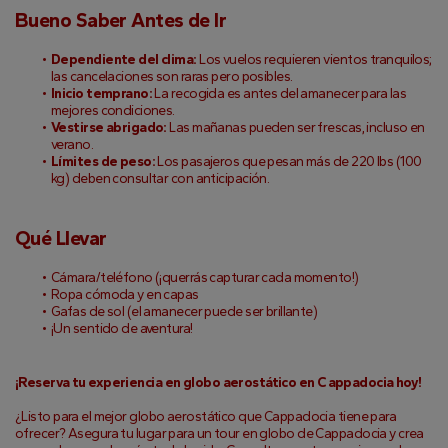
Bueno Saber Antes de Ir
Dependiente del clima:
 Los vuelos requieren vientos tranquilos; 
las cancelaciones son raras pero posibles.
Inicio temprano:
 La recogida es antes del amanecer para las 
mejores condiciones.
Vestirse abrigado:
 Las mañanas pueden ser frescas, incluso en 
verano.
Límites de peso:
 Los pasajeros que pesan más de 220 lbs (100 
kg) deben consultar con anticipación.
Qué Llevar
Cámara/teléfono (¡querrás capturar cada momento!)
Ropa cómoda y en capas
Gafas de sol (el amanecer puede ser brillante)
¡Un sentido de aventura!
¡Reserva tu experiencia en globo aerostático en Cappadocia hoy!
¿Listo para el mejor globo aerostático que Cappadocia tiene para 
ofrecer? Asegura tu lugar para un tour en globo de Cappadocia y crea 