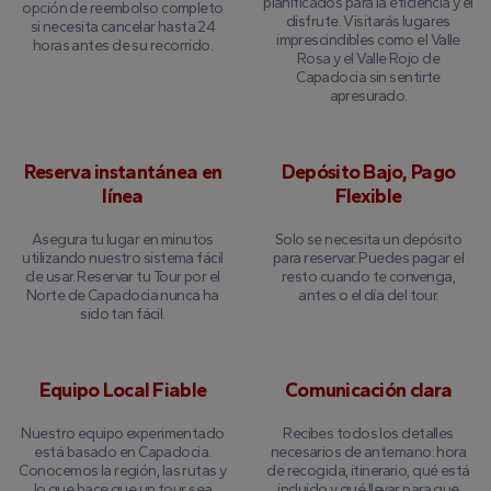
planificados para la eficiencia y el
opción de reembolso completo
disfrute. Visitarás lugares
si necesita cancelar hasta 24
imprescindibles como el Valle
horas antes de su recorrido.
Rosa y el Valle Rojo de
Capadocia sin sentirte
apresurado.
Reserva instantánea en
Depósito Bajo, Pago
línea
Flexible
Asegura tu lugar en minutos
Solo se necesita un depósito
utilizando nuestro sistema fácil
para reservar. Puedes pagar el
de usar. Reservar tu Tour por el
resto cuando te convenga,
Norte de Capadocia nunca ha
antes o el día del tour.
sido tan fácil.
Equipo Local Fiable
Comunicación clara
Nuestro equipo experimentado
Recibes todos los detalles
está basado en Capadocia.
necesarios de antemano: hora
Conocemos la región, las rutas y
de recogida, itinerario, qué está
lo que hace que un tour sea
incluido y qué llevar, para que