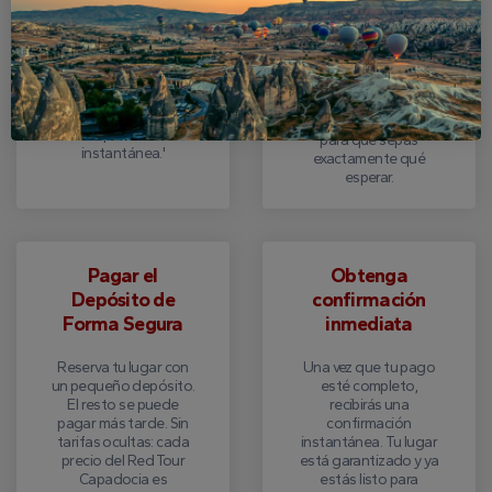
del Tour Todo Rojo en
Complete el formulario
Capadocia están
en línea con tus datos.
disponibles en fechas
Cada itinerario del
fijas. Selecciona tu día
Cappadocia Red Tour
preferido del
está claramente
calendario
explicado en la
actualizado y consulta
descripción del tour,
la disponibilidad
para que sepas
instantánea.'
exactamente qué
esperar.
Pagar el
Obtenga
Depósito de
confirmación
Forma Segura
inmediata
Reserva tu lugar con
Una vez que tu pago
un pequeño depósito.
esté completo,
El resto se puede
recibirás una
pagar más tarde. Sin
confirmación
tarifas ocultas: cada
instantánea. Tu lugar
precio del Red Tour
está garantizado y ya
Capadocia es
estás listo para