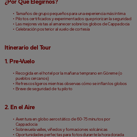
¿Por Qué Elegirnos?
Tamaños de grupo pequeños para una experiencia más íntima
Pilotos certificados y experimentados que priorizan la seguridad
Las mejores vistas al amanecer sobre los globos de Cappadocia
Celebración posterior al vuelo de cortesía
Itinerario del Tour
1. Pre-Vuelo
Recogida en el hotel por la mañana temprano en Göreme (o 
pueblos cercanos)
Refrescos ligeros mientras observas cómo se inflan los globos
Breve de seguridad de tu piloto
2. En el Aire
Aventura en globo aerostático de 60-75 minutos por 
Cappadocia
Sobrevuela valles, viñedos y formaciones volcánicas
Oportunidades perfectas para fotos durante la hora dorada