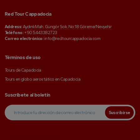
Red Tour Cappadocia
Address:
Aydınlı Mah. Güngör Sok. No:18 Göreme/Nevşehir
Teléfono:
+90 5443382723
Correo electrónico:
info@redtourcappadocia.com
Términos de uso
Tours de Capadocia
Tours en globo aerostático en Capadocia
Suscríbete al boletín
Suscribirse