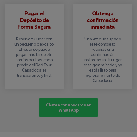
Pagar el
Obtenga
Depósito de
confirmación
Forma Segura
inmediata
Reserva tu lugar con
Una vez que tu pago
un pequeño depósito.
esté completo,
El resto se puede
recibirás una
pagar más tarde. Sin
confirmación
tarifas ocultas: cada
instantánea. Tu lugar
precio del Red Tour
está garantizado y ya
Capadocia es
estás listo para
transparente y final.
explorar el norte de
Capadocia.
Chatea con nosotros en
WhatsApp