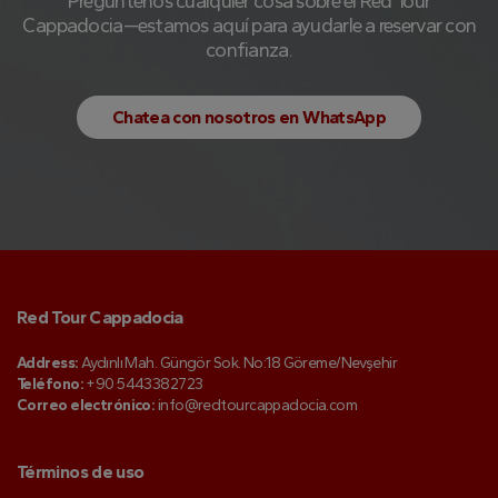
Pregúntenos cualquier cosa sobre el Red Tour
Cappadocia—estamos aquí para ayudarle a reservar con
confianza.
Chatea con nosotros en WhatsApp
Red Tour Cappadocia
Address:
Aydınlı Mah. Güngör Sok. No:18 Göreme/Nevşehir
Teléfono:
+90 5443382723
Correo electrónico:
info@redtourcappadocia.com
Términos de uso