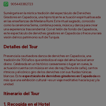
905443382723
Sumérgete en la mística tradición del espectáculo de Derviches 
Giradores en Capadocia, una hipnotizante actuación espiritual basada 
en las enseñanzas de Mevlana Rumi. Este ritual sagrado, conocido 
como la ceremonia Sema, combina poesía, música y danza para crear 
una experiencia trascendental. Con el telón de fondo de Capadocia, 
este espectáculo de derviches giradores en Capadocia ofrece una rara 
visión del rico patrimonio sufí de Turquía.
Detalles del Tour
Presencia la cautivadora danza de derviches en Capadocia, una 
tradición de 700 años que simboliza el viaje del alma hacia el amor 
divino. Celebrada en un histórico caravanserai o lugar en cueva, la 
actuación cuenta con música en vivo de ney (flauta de caña), cantos 
rítmicos y el icónico giro de los derviches con sus fluidas túnicas 
blancas. Este 
espectáculo de derviches giradores en Capadocia
 es 
más que una exhibición cultural—es un viaje meditativo hacia la paz y la 
unidad.
Itinerario del Tour
1. Recogida en el Hotel