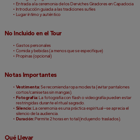
Entrada a la ceremonia de los Derviches Giradores en Capadocia
Introducción guiada a las tradiciones sufíes
Lugar íntimo y auténtico
No Incluido en el Tour
Gastos personales
Comida y bebidas (a menos que se especifique)
Propinas (opcional)
Notas Importantes
Vestimenta:
 Se recomienda ropa modesta (evitar pantalones 
cortos/camisetas sin mangas).
Fotografía:
 La fotografía con flash o videografía pueden estar 
restringidas durante el ritual sagrado.
Silencio:
 La ceremonia es una práctica espiritual—se aprecia el 
silencio de la audiencia.
Duración:
 Permite 2 horas en total (incluyendo traslados).
Qué Llevar