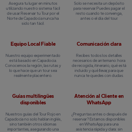
Asegura tu lugar en minutos
Solo se necesita un depósito
utilizando nuestro sistema fácil
para reservar. Puedes pagar el
de usar. Reservar tu Tour por el
resto cuando te convenga,
Norte de Capadocia nunca ha
antes o el día del tour.
sido tan fácil.
Equipo Local Fiable
Comunicación clara
Nuestro equipo experimentado
Recibes todos los detalles
está basado en Capadocia.
necesarios de antemano: hora
Conocemos la región, las rutas y
de recogida, itinerario, qué está
lo que hace que un tour sea
incluido y qué llevar, para que
realmente placentero.
nunca te quedes con dudas.
Guías multilingües
Atención al Cliente en
disponibles
WhatsApp
Nuestros guías del Tour Rojo en
¿Preguntas antes o después de
Capadocia no solo hablan inglés,
reservar? Estamos disponibles
sino también otros idiomas
en WhatsApp para una
importantes, asegurando una
asistencia rápida y clara: sin