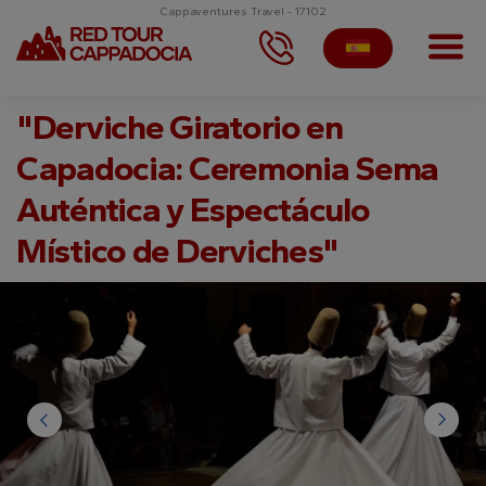
Cappaventures Travel - 17102
"Derviche Giratorio en
Capadocia: Ceremonia Sema
Auténtica y Espectáculo
Místico de Derviches"