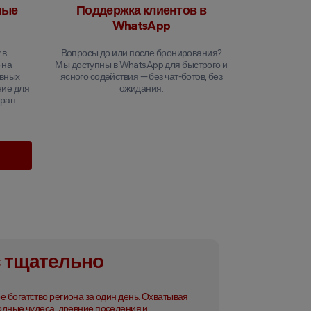
ные
Поддержка клиентов в
WhatsApp
 в
Вопросы до или после бронирования?
 на
Мы доступны в WhatsApp для быстрого и
овных
ясного содействия — без чат-ботов, без
ние для
ожидания.
ран.
с тщательно
е богатство региона за один день. Охватывая
дные чудеса, древние поселения и