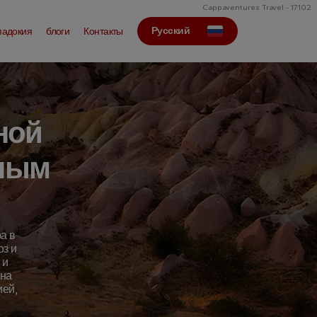
Cappaventures Travel - 17102
Русский
падокия
блоги
Контакты
ной
сным
а в
оз и
 и
 на
ией,