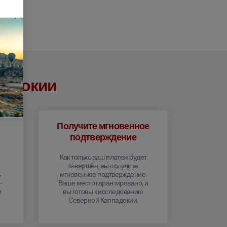
ппадокии
Получите мгновенное
подтверждение
Как только ваш платеж будет
завершен, вы получите
ь
мгновенное подтверждение.
—
Ваше место гарантировано, и
r
вы готовы к исследованию
Северной Каппадокии.