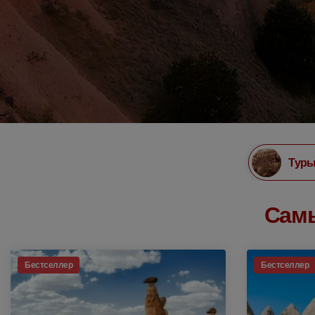
Туры
Самы
Бестселлер
Бестселлер