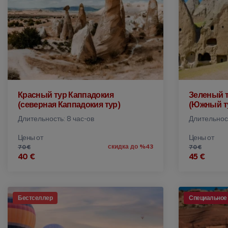
Красный тур Каппадокия
Зеленый т
(северная Каппадокия тур)
(Южный ту
Длительность: 8 час-ов
Длительност
Цены от
Цены от
скидка до %43
70 €
70 €
40 €
45 €
Бестселлер
Специальное