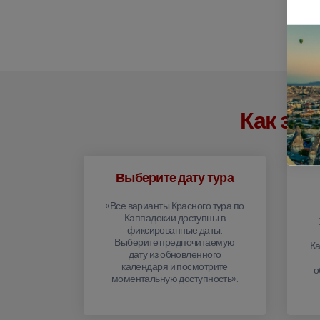
Как заб
Выберите дату тура
«Все варианты Красного тура по
Каппадокии доступны в
фиксированные даты.
Выберите предпочитаемую
Ка
дату из обновленного
календаря и посмотрите
о
моментальную доступность».