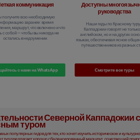
еткая коммуникация
Доступны многоязыч
руководства
ы получите всю необходимую
нформацию заранее: время
Наши гиды по Красному туру
ения, маршрут, что включено и что
Каппадокии говорят не только
ь с собой — чтобы вы никогда не
английском, но и на других осн
остались в недоумении.
языках, обеспечивая ясное обще
путешественников из разных ст
щайтесь с нами на WhatsApp
Смотрите все туры
тельности Северной Каппадокии 
сным туром
мых популярных гидов для тех, кто хочет изучить историческое и культурно
от тур предлагает хорошо сбалансированный маршрут, сочетающий приро