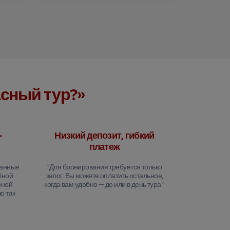
асный тур?»
-
Низкий депозит, гибкий
платеж
танные
"Для бронирования требуется только
бной
залог. Вы можете оплатить остальное,
рной
когда вам удобно — до или в день тура."
о так