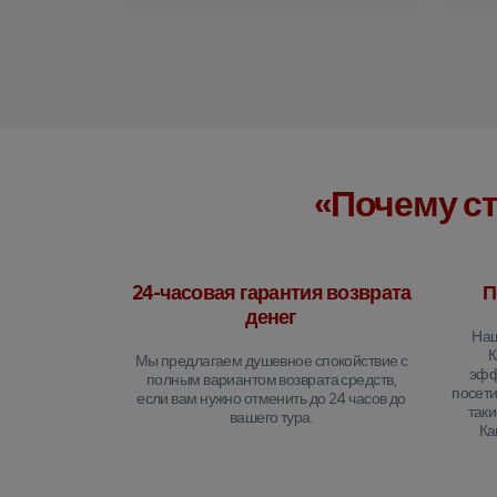
«Почему ст
24-часовая гарантия возврата
П
денег
Наш
К
Мы предлагаем душевное спокойствие с
эфф
полным вариантом возврата средств,
посети
если вам нужно отменить до 24 часов до
таки
вашего тура.
Ка