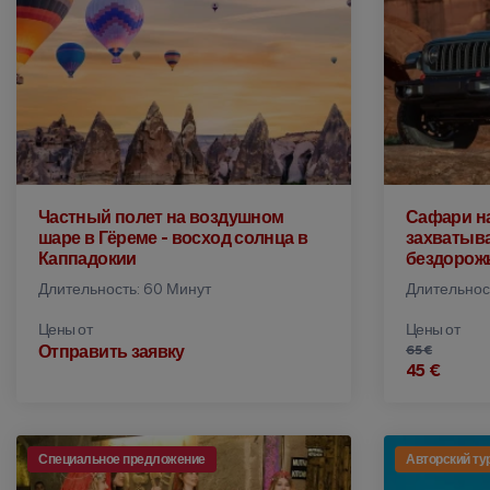
Частный полет на воздушном
Сафари на
шаре в Гёреме - восход солнца в
захватыв
Каппадокии
бездорож
Длительность: 60 Минут
Длительност
Цены от
Цены от
Отправить заявку
65 €
45 €
Специальное предложение
Авторский ту