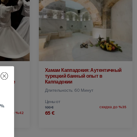
Хамам Каппадокия: Аутентичный
я
турецкий банный опыт в
ческое
Каппадокии
Длительность: 60 Минут
Цены от
5%.
скидка до %35
100 €
65 €
кидка до %42