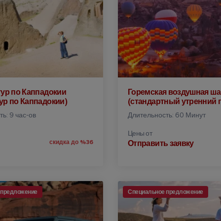
ур по Каппадокии
Горемская воздушная ша
р по Каппадокии)
(стандартный утренний 
ь: 9 час-ов
Длительность: 60 Минут
Цены от
скидка до %36
Отправить заявку
 предложение
Специальное предложение