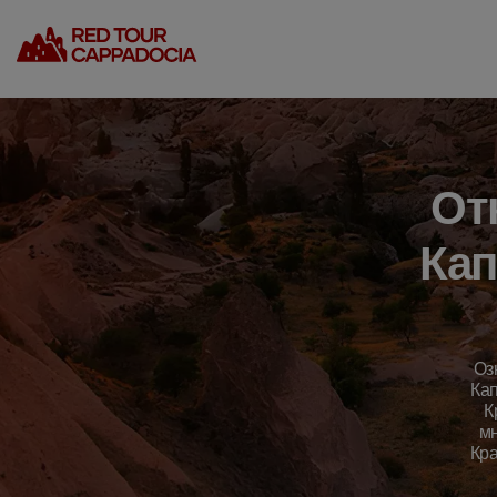
От
Кап
Оз
Кап
К
мн
Кра