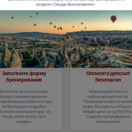
разделе «Сводка бронирования».
ронировать тур Red Tour в Ка
Заполните форму
Оплатите депозит
бронирования
безопасно
Заполните простую онлайн-
Забронируйте место с
форму с вашими данными.
небольшим депозитом.
ждый маршрут Красного тура
Остальное можно оплатит
по Каппадокии подробно
позже. Без скрытых сборов 
бъяснен в описании тура, так
каждая цена на тур Red Tou
что вы точно знаете, чего
Cappadocia прозрачна и
ожидать.
окончательна.