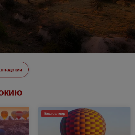
аппадокии
докию
Бестселлер