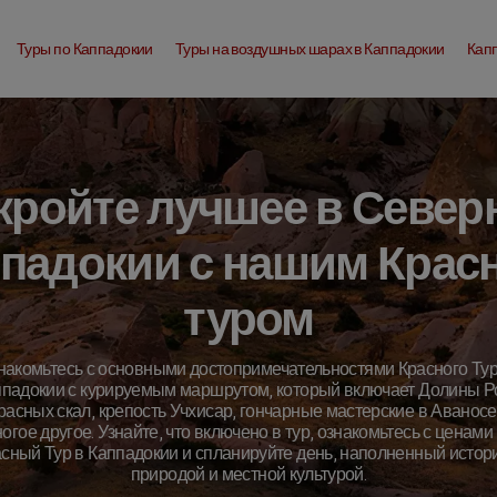
Туры по Каппадокии
Туры на воздушных шарах в Каппадокии
Кап
кройте лучшее в Север
падокии с нашим Кра
туром
накомьтесь с основными достопримечательностями Красного Тур
падокии с курируемым маршрутом, который включает Долины Р
расных скал, крепость Учхисар, гончарные мастерские в Аваносе
огое другое. Узнайте, что включено в тур, ознакомьтесь с ценами
сный Тур в Каппадокии и спланируйте день, наполненный истор
природой и местной культурой.