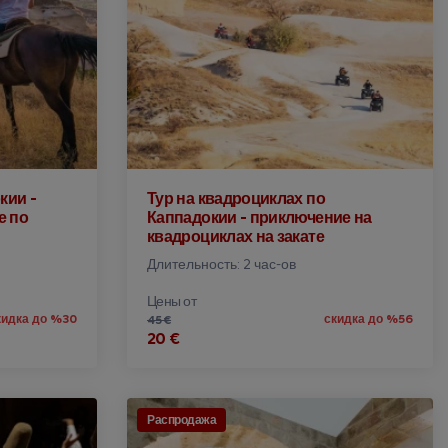
кии -
Тур на квадроциклах по
е по
Каппадокии - приключение на
квадроциклах на закате
Длительность: 2 час-ов
Цены от
кидка до %30
скидка до %56
45 €
20 €
Распродажа