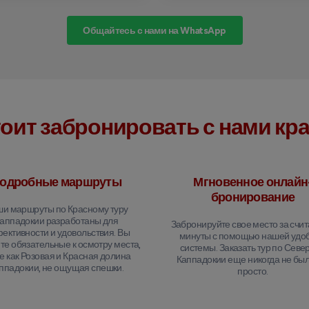
Общайтесь с нами на WhatsApp
оит забронировать с нами кр
одробные маршруты
Мгновенное онлайн
бронирование
и маршруты по Красному туру
аппадокии разработаны для
Забронируйте свое место за счи
ективности и удовольствия. Вы
минуты с помощью нашей удо
те обязательные к осмотру места,
системы. Заказать тур по Севе
е как Розовая и Красная долина
Каппадокии еще никогда не был
ппадокии, не ощущая спешки.
просто.