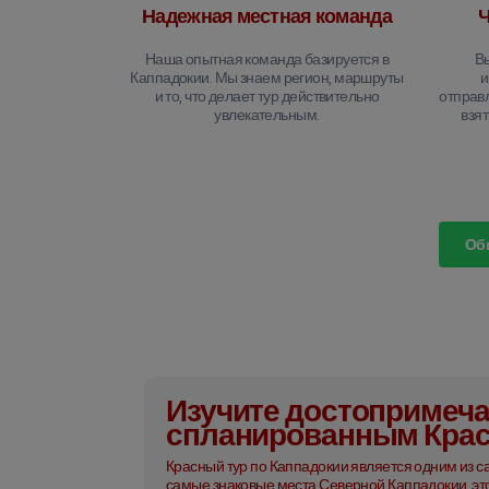
Надежная местная команда
Ч
Наша опытная команда базируется в
В
Каппадокии. Мы знаем регион, маршруты
и
и то, что делает тур действительно
отправл
увлекательным.
взят
Об
Изучите достопримеча
спланированным Кра
Красный тур по Каппадокии является одним из са
самые знаковые места Северной Каппадокии, эт