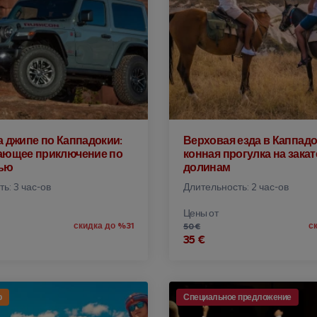
 джипе по Каппадокии:
Верховая езда в Каппадо
ающее приключение по
конная прогулка на закат
ью
долинам
ь: 3 час-ов
Длительность: 2 час-ов
Цены от
скидка до %31
с
50 €
35 €
р
Специальное предложение