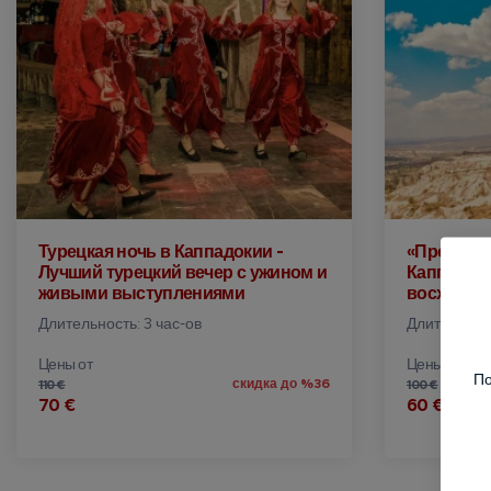
Турецкая ночь в Каппадокии -
«Прогулка
Лучший турецкий вечер с ужином и
Каппадоки
живыми выступлениями
восходе 
Длительность: 3 час-ов
Длительност
Цены от
Цены от
По
скидка до %36
110 €
100 €
70 €
60 €