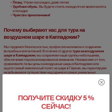
Плащ:
 Утром прохладно, даже летом.
Удобная обувь:
 Вы будете стоять ненадолго во время взлета 
и посадки.
Чувство приключения!
Почему выбирают нас для тура на 
воздушном шаре в Каппадокии?
Мы гордимся безопасностью, профессионализмом и созданием 
волшебных впечатлений. В отличие от других 
тура на воздушном 
шаре в Каппадокии
, мы сохраняем наши группы небольшими, 
обеспечивая персонализированное внимание. Независимо от того, 
сравниваете ли вы цены на воздушные шары в Каппадокии или 
ищете самый живописный полет на шаре в Гёреме, мы гарантируем 
незабываемое путешествие над одним из самых уникальных 
ландшафтов мира.
Готовы забронировать ваше приключение на воздушном шаре 
в Каппадокии?
 Забронируйте ваше место сегодня и готовьтесь к 
неповторимому опыту в небе!
ПОЛУЧИТЕ СКИДКУ 5 %
СЕЙЧАС!
Написать отзыв