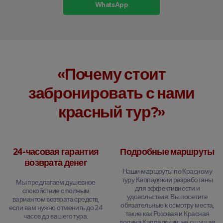
WhatsApp
«Почему стоит
забронировать с нами
красный тур?»
24-часовая гарантия
Подробные маршруты
возврата денег
Наши маршруты по Красному
туру Каппадокии разработаны
Мы предлагаем душевное
для эффективности и
спокойствие с полным
удовольствия. Вы посетите
вариантом возврата средств,
обязательные к осмотру места,
если вам нужно отменить до 24
такие как Розовая и Красная
часов до вашего тура.
долина Каппадокии, не ощущая