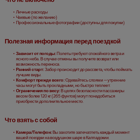
Личные расходы
Чаевые (по желанию)
Профессиональные фотографии (доступны для покупки)
Полезная информация перед поездкой
Зависит от погоды:
 Полеты требуют спокойного ветра и 
ясного неба. В случае отмены вы получите возврат или 
возможность переноса.
Ранний старт:
 Забор происходит до рассвета, чтобы поймать 
лучшие виды.
Комфорт прежде всего:
 Одевайтесь слоями — утренние 
часы могут быть прохладными, но быстро теплеет.
Ограничения по весу:
 В целях безопасности пассажиры 
весом более 120 кг (265 фунтов) могут понадобиться 
приобрести дополнительное место.
Что взять с собой
Камера/Телефон:
 Вы захотите запечатлеть каждый момент 
вашей поездки на воздушном шаре в Каппадокии.