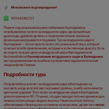
Мгновенное подтверждение!
905443382723
Парите над захватывающими пейзажами Каппадокии в 
незабываемом полете на воздушном шаре, где волшебные 
дымоходы, древние долины и сюрреалистичные скальные 
формации раскрываются под вами. Тур на воздушном шаре в 
Каппадокии — это не просто полет; это уникальный опыт, который 
сочетает в себе приключения, историю и естественную красоту. Если 
вы ищете лучшую цену на воздушный шар в Каппадокии или 
бесперебойное 
бронирование воздушного шара в Каппадокии
, 
мы предлагаем вам волшебное путешествие над мечтательным 
ландшафтом Гёреме.
Подробности тура
Отправляйтесь в полет на воздушном шаре в Каппадокии на 
рассвете, когда золотой свет окутывает долины, а небо наполняется 
цветными шарами. Этот полет на воздушном шаре в Каппадокии 
длится примерно 60-75 минут, что дает вам достаточно времени для 
захвата потрясающих видов с высоты. Наши опытные пилоты 
обеспечивают безопасное и плавное путешествие, делая этот 
полет 
на воздушном шаре в Каппадокии
 идеальным как для новичков, 