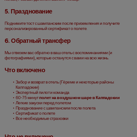
5. Празднование
Поднимите тост с шампанским после приземления и получите 
персонализированный сертификат о полете.
6. Обратный трансфер
Мы отвезем вас обратно в ваш отель с воспоминаниями (и 
фотографиями), которые останутся с вами на всю жизнь.
Что включено
Забор и возврат в отель (Гёреме и некоторые районы 
Каппадокии)
Экспертный пилот и команда
60-75 минут 
полет на воздушном шаре в Каппадокии
Легкие закуски перед полетом
Празднование с шампанским после полета
Сертификат о полете
Все необходимые страховки
Что не включено