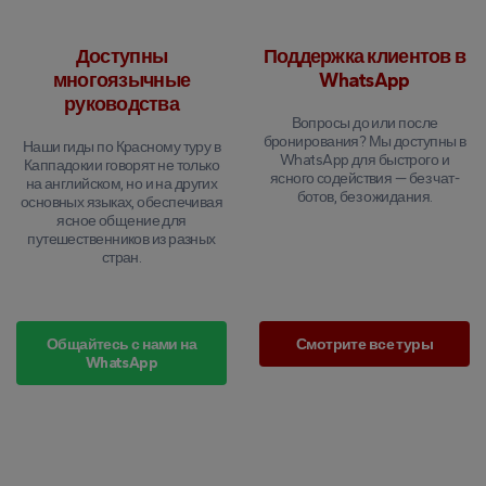
Доступны
Поддержка клиентов в
многоязычные
WhatsApp
руководства
Вопросы до или после
бронирования? Мы доступны в
Наши гиды по Красному туру в
WhatsApp для быстрого и
Каппадокии говорят не только
ясного содействия — без чат-
на английском, но и на других
ботов, без ожидания.
основных языках, обеспечивая
ясное общение для
путешественников из разных
стран.
Общайтесь с нами на
Смотрите все туры
WhatsApp