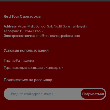
Red Tour Cappadocia
Address:
Aydınlı Mah. Güngör Sok. No:18 Göreme/Nevşehir
Телефон:
+90 5443382723
Электронная почта:
info@redtourcappadocia.com
Условия использования
Туры по Каппадокии
Туры на воздушных шарах в Каппадокии
Подписаться на рассылку
Подписаться