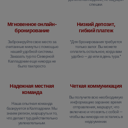
спешки.
Мгновенное онлайн-
Низкий депозит,
бронирование
гибкий платеж
Забронируйте свое место за
"Для бронирования требуется
считанные минуты с помощью
только залог. Вы можете
нашей удобной системы.
оплатить остальное, когда вам
Заказать тур по Северной
удобно — до или в день тура."
Каппадокии еще никогда не
было так просто.
Надежная местная
Четкая коммуникация
команда
Вы получите всю необходимую
информацию заранее: время
Наша опытная команда
отправления, маршрут, что
базируется в Каппадокии. Мы
включено и что взять с собой —
знаем регион, маршруты и то,
чтобы вы никогда не остались в
что делает тур действительно
недоумении.
увлекательным.