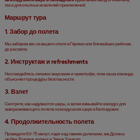
так и для опытных искателей приключений.
Маршрут тура
1. Забор до полета
Мы заберем вас из вашего отеля в Гёреме или ближайших районах 
до рассвета.
2. Инструктаж и refreshments
Наслаждайтесь легкими закусками и чаем/кофе, пока наша команда 
объясняет процедуры безопасности.
3. Взлет
Смотрите, как надуваются шары, а затем взмывайте в воздух для 
завораживающего полета на воздушном шаре в Каппадокии.
4. Продолжительность полета
Проведите 60-75 минут, паря над такими долинами, как Долина 
любви, Розовая долина и Замок Учхисар.