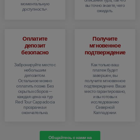
описании тура, так что
моментальную
вы точно знаете, чего
доступность».
ожидать.
Оплатите
Получите
депозит
мгновенное
безопасно
подтверждение
Забронируйте место с
Как только ваш
небольшим
платеж будет
депозитом.
завершен, вы
Остальное можно
получите мгновенное
оплатить позже. Без
подтверждение. Ваше
скрытых сборов —
место гарантировано,
каждая цена на тур
и вы готовы к
Red Tour Cappadocia
исследованию
прозрачна и
Северной
окончательна.
Каппадокии.
Общайтесь с нами на