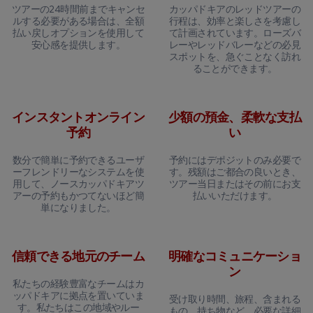
ツアーの24時間前までキャンセ
カッパドキアのレッドツアーの
ルする必要がある場合は、全額
行程は、効率と楽しさを考慮し
払い戻しオプションを使用して
て計画されています。ローズバ
安心感を提供します。
レーやレッドバレーなどの必見
スポットを、急ぐことなく訪れ
ることができます。
インスタントオンライン
少額の預金、柔軟な支払
予約
い
数分で簡単に予約できるユーザ
予約にはデポジットのみ必要で
ーフレンドリーなシステムを使
す。残額はご都合の良いとき、
用して、ノースカッパドキアツ
ツアー当日またはその前にお支
アーの予約もかつてないほど簡
払いいただけます。
単になりました。
信頼できる地元のチーム
明確なコミュニケーショ
ン
私たちの経験豊富なチームはカ
ッパドキアに拠点を置いていま
受け取り時間、旅程、含まれる
す。私たちはこの地域やルー
もの、持ち物など、必要な詳細