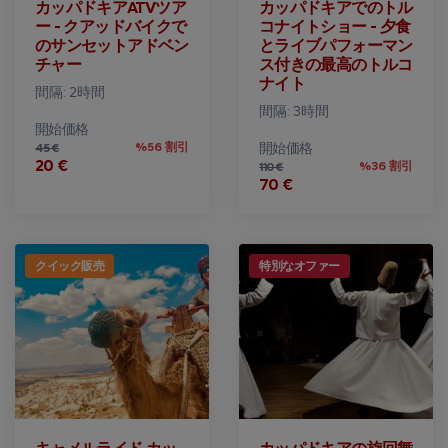
カッパドキアATVツア
カッパドキアでのトル
ー - クアッドバイクで
コナイトショー - 夕食
のサンセットアドベン
とライブパフォーマン
チャー
ス付きの最高のトルコ
ナイト
間隔: 2時間
間隔: 3時間
開始価格
%56 割引
開始価格
45 €
20 €
%36 割引
110 €
70 €
クイック販売
特別なオファー