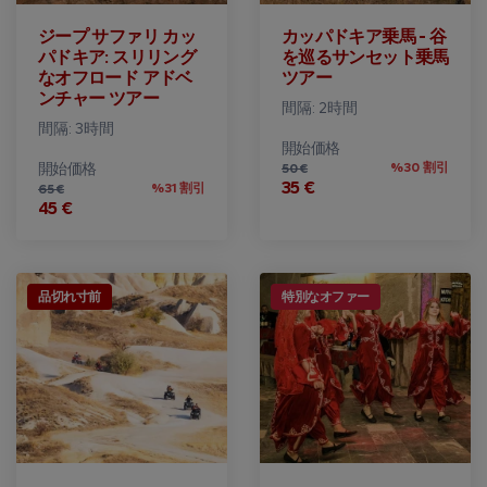
ジープ サファリ カッ
カッパドキア乗馬 - 谷
パドキア: スリリング
を巡るサンセット乗馬
なオフロード アドベ
ツアー
ンチャー ツアー
間隔: 2時間
間隔: 3時間
開始価格
開始価格
%30 割引
50 €
35 €
%31 割引
65 €
45 €
品切れ寸前
特別なオファー