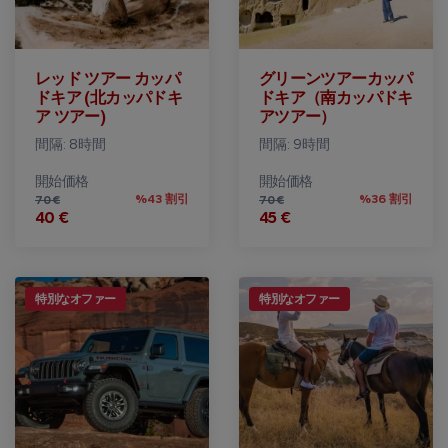
レッド ツアー カッパ
グリーンツアーカッパ
ドキア (北カッパドキ
ドキア（南カッパドキ
ア ツアー)
アツアー）
間隔: 8時間
間隔: 9時間
開始価格
開始価格
%43 割引
%36 割引
70 €
70 €
40 €
45 €
特別なオファー
特別なオファー