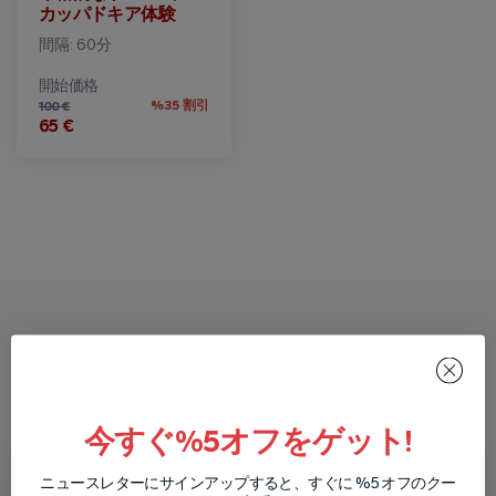
カッパドキア体験
間隔: 60分
開始価格
%35 割引
100 €
65 €
カッパドキアでレッドツアー
を予約する方法
今すぐ%5オフをゲット!
ニュースレターにサインアップすると、すぐに %5 オフのクー
ツアーの日付を
予約フォームに