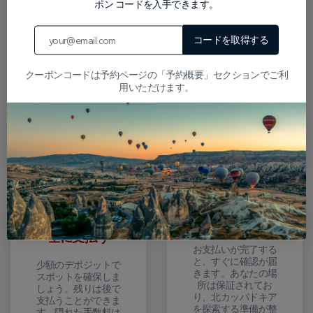
ポン コードを入手できます。
選ぶ
記入してくださ
い
すべてのレッドツア
コードを取得する
ー カッパドキア オプ
オンラインフォーム
ションは固定された
にあなたの詳細を記
日程で利用可能で
クーポンコードは予約ページの「予約概要」セクションでご利
入してください。そ
す。更新されたカレ
用いただけます。
れぞれのカッパドキ
ンダーからご希望の
アレッドツアーの旅
日を選択し、すぐに
程は、ツアーの説明
空き状況をご確認く
で明確に説明されて
ださい。
いるので、何を期待
するかを正確に知る
ことができます。
デポジットを安
即時確認を取得
全に支払う
お支払いが完了する
と、すぐに確認が届
少額のデポジットで
きます。あなたの場
スポットを確保しま
所は保証されてお
しょう。残りは後で
り、北カッパドキア
支払うことができま
を探索する準備が整
す。隠れた手数料は