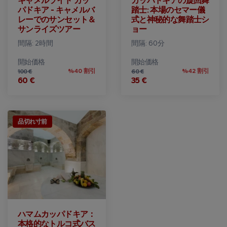
キャメルライド カッ
カッパドキアの旋回舞
パドキア - キャメルバ
踏士: 本場のセマー儀
レーでのサンセット＆
式と神秘的な舞踏士シ
サンライズツアー
ョー
間隔: 2時間
間隔: 60分
開始価格
開始価格
%40 割引
%42 割引
100 €
60 €
60 €
35 €
品切れ寸前
ハマムカッパドキア：
本格的なトルコ式バス