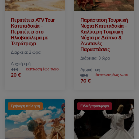
Περιπέτεια ATV Tour
Παράσταση Τουρκική
Καππαδοκία -
Νύχτα Καππαδοκία -
Περιπέτεια στο
Καλύτερη Τουρκική
Ηλιοβασίλεμα με
Νύχτα με Δείπνο &
Τετράτροχα
Ζωντανές
Παραστάσεις
Διάρκεια: 2 ώρα
Διάρκεια: 3 ώρα
Αρχική τιμή
έκπτωση έως %56
Αρχική τιμή
45 €
20 €
έκπτωση έως %36
110 €
70 €
Γρήγορη πώληση
Ειδική προσφορά