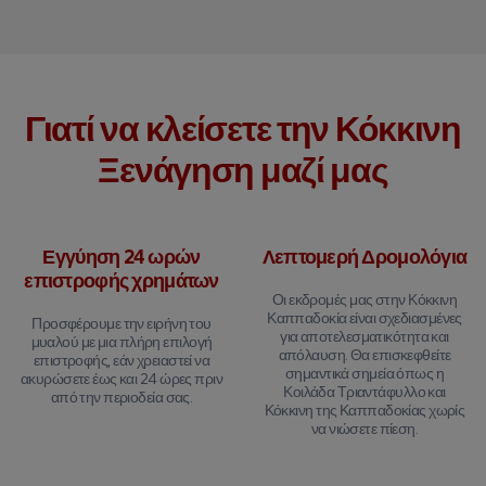
Γιατί να κλείσετε την Κόκκινη
Ξενάγηση μαζί μας
Εγγύηση 24 ωρών
Λεπτομερή Δρομολόγια
επιστροφής χρημάτων
Οι εκδρομές μας στην Κόκκινη
Καππαδοκία είναι σχεδιασμένες
Προσφέρουμε την ειρήνη του
για αποτελεσματικότητα και
μυαλού με μια πλήρη επιλογή
απόλαυση. Θα επισκεφθείτε
επιστροφής, εάν χρειαστεί να
σημαντικά σημεία όπως η
ακυρώσετε έως και 24 ώρες πριν
Κοιλάδα Τριαντάφυλλο και
από την περιοδεία σας.
Κόκκινη της Καππαδοκίας χωρίς
να νιώσετε πίεση.