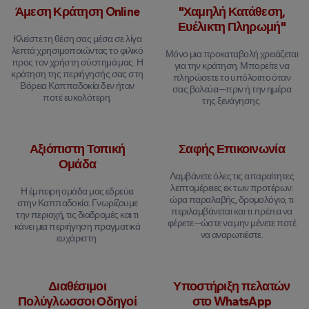
Άμεση Κράτηση Online
"Χαμηλή Κατάθεση,
Ευέλικτη Πληρωμή"
Κλείστε τη θέση σας μέσα σε λίγα
λεπτά χρησιμοποιώντας το φιλικό
Μόνο μια προκαταβολή χρειάζεται
προς τον χρήστη σύστημά μας. Η
για την κράτηση. Μπορείτε να
κράτηση της περιήγησής σας στη
πληρώσετε το υπόλοιπο όταν
Βόρεια Καππαδοκία δεν ήταν
σας βολεύει—πριν ή την ημέρα
ποτέ ευκολότερη.
της ξενάγησης.
Αξιόπιστη Τοπική
Σαφής Επικοινωνία
Ομάδα
Λαμβάνετε όλες τις απαραίτητες
λεπτομέρειες εκ των προτέρων:
Η έμπειρη ομάδα μας εδρεύει
ώρα παραλαβής, δρομολόγιο, τι
στην Καππαδοκία. Γνωρίζουμε
περιλαμβάνεται και τι πρέπει να
την περιοχή, τις διαδρομές και τι
φέρετε—ώστε να μην μένετε ποτέ
κάνει μια περιήγηση πραγματικά
να αναρωτιέστε.
ευχάριστη.
Διαθέσιμοι
Υποστήριξη πελατών
Πολύγλωσσοι Οδηγοί
στο WhatsApp