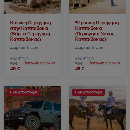
Κόκκινη Περιήγηση
"Πράσινη Περιήγηση
στην Καππαδοκία
Καππαδοκία
(Βόρεια Περιήγηση
(Περιήγηση Νότιας
Καππαδοκίας)
Καππαδοκίας)"
Διάρκεια: 8 ώρα
Διάρκεια: 9 ώρα
Αρχική τιμή
Αρχική τιμή
έκπτωση έως %43
έκπτωση έως %36
70 €
70 €
40 €
45 €
Ειδική προσφορά
Ειδική προσφορά