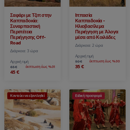
Σαφάρι με Τζιπ στην
Ιππασία
Καππαδοκία:
Καππαδοκία -
Συναρπαστική
Ηλιοβασίλεμα
Περιπέτεια
Περιήγηση με Άλογα
Περιήγησης Off-
μέσα από Κοιλάδες
Road
Διάρκεια: 2 ώρα
Διάρκεια: 3 ώρα
Αρχική τιμή
Αρχική τιμή
έκπτωση έως %30
50 €
35 €
έκπτωση έως %31
65 €
45 €
Κοντεύει να εξαντληθεί
Ειδική προσφορά