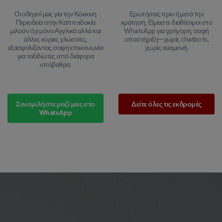
Οι οδηγοί μας για την Κόκκινη
Ερωτήσεις πριν ή μετά την
Περιοδεία στην Καππαδοκία
κράτηση; Είμαστε διαθέσιμοι στο
μιλούν όχι μόνο Αγγλικά αλλά και
WhatsApp για γρήγορη, σαφή
άλλες κύριες γλώσσες,
υποστήριξη—χωρίς chatbots,
εξασφαλίζοντας σαφή επικοινωνία
χωρίς αναμονή.
για ταξιδιώτες από διάφορα
υπόβαθρα.
Συνομιλήστε μαζί μας στο
Δείτε όλες τις εκδρομές
WhatsApp