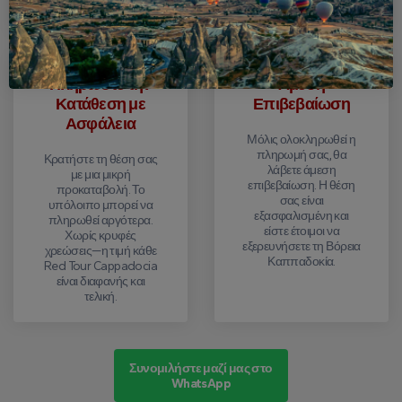
διαθεσιμότητα.
Πληρώστε την
Άμεση
Κατάθεση με
Επιβεβαίωση
Ασφάλεια
Μόλις ολοκληρωθεί η
πληρωμή σας, θα
Κρατήστε τη θέση σας
λάβετε άμεση
με μια μικρή
επιβεβαίωση. Η θέση
προκαταβολή. Το
σας είναι
υπόλοιπο μπορεί να
εξασφαλισμένη και
πληρωθεί αργότερα.
είστε έτοιμοι να
Χωρίς κρυφές
εξερευνήσετε τη Βόρεια
χρεώσεις—η τιμή κάθε
Καππαδοκία.
Red Tour Cappadocia
είναι διαφανής και
τελική.
Συνομιλήστε μαζί μας στο
WhatsApp