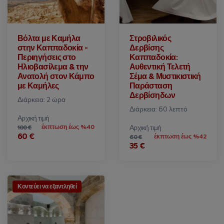
Βόλτα με Καμήλα
Στροβιλικός
στην Καππαδοκία -
Δερβίσης
Περιηγήσεις στο
Καππαδοκία:
Ηλιοβασίλεμα & την
Αυθεντική Τελετή
Ανατολή στον Κάμπο
Σέμα & Μυστικιστική
με Καμήλες
Παράσταση
Δερβίσηδων
Διάρκεια: 2 ώρα
Διάρκεια: 60 λεπτό
Αρχική τιμή
έκπτωση έως %40
Αρχική τιμή
100 €
60 €
έκπτωση έως %42
60 €
35 €
Κοντεύει να εξαντληθεί