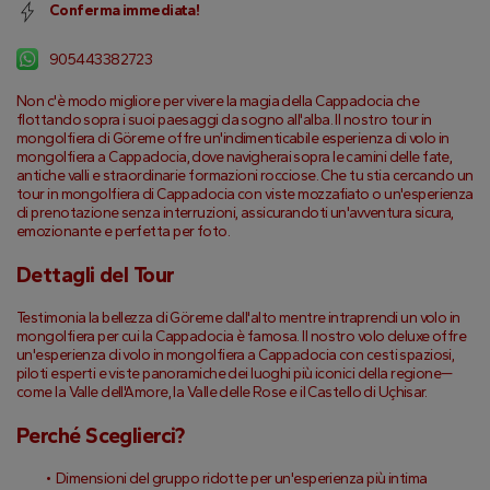
Conferma immediata!
905443382723
Non c'è modo migliore per vivere la magia della Cappadocia che 
flottando sopra i suoi paesaggi da sogno all'alba. Il nostro tour in 
mongolfiera di Göreme offre un'indimenticabile esperienza di volo in 
mongolfiera a Cappadocia, dove navigherai sopra le camini delle fate, 
antiche valli e straordinarie formazioni rocciose. Che tu stia cercando un 
tour in mongolfiera di Cappadocia con viste mozzafiato o un'esperienza 
di prenotazione senza interruzioni, assicurandoti un'avventura sicura, 
emozionante e perfetta per foto.
Dettagli del Tour
Testimonia la bellezza di Göreme dall'alto mentre intraprendi un volo in 
mongolfiera per cui la Cappadocia è famosa. Il nostro volo deluxe offre 
un'esperienza di volo in mongolfiera a Cappadocia con cesti spaziosi, 
piloti esperti e viste panoramiche dei luoghi più iconici della regione—
come la Valle dell'Amore, la Valle delle Rose e il Castello di Uçhisar.
Perché Sceglierci?
Dimensioni del gruppo ridotte per un'esperienza più intima