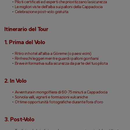
Piloti certificati ed esperti che prioritizzano la sicurezza
Le migliori viste dell'alba sui palloni della Cappadocia
Celebrazione post-volo gratuita
Itinerario del Tour
1. Prima del Volo
Ritiro in hotel all'alba a Göreme (o paesi vicini)
Rinfreschi leggeri mentre guardi i palloni gonfiarsi
Breve informativa sulla sicurezza da parte del tuo pilota
2. In Volo
Avventura in mongolfiera di 60-75 minuti a Cappadocia
Sorvola valli, vigneti e formazioni vulcaniche
Ottime opportunità fotografiche durante l'ora d'oro
3. Post-Volo