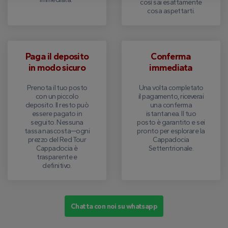
così sai esattamente
cosa aspettarti.
Paga il deposito
Conferma
in modo sicuro
immediata
Prenota il tuo posto
Una volta completato
con un piccolo
il pagamento, riceverai
deposito. Il resto può
una conferma
essere pagato in
istantanea. Il tuo
seguito. Nessuna
posto è garantito e sei
tassa nascosta—ogni
pronto per esplorare la
prezzo del Red Tour
Cappadocia
Cappadocia è
Settentrionale.
trasparente e
definitivo.
Chatta con noi su whatsapp