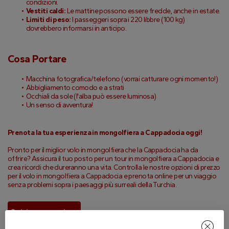
condizioni.
Vestiti caldi:
 Le mattine possono essere fredde, anche in estate.
Limiti di peso:
 I passeggeri sopra i 220 libbre (100 kg) 
dovrebbero informarsi in anticipo.
Cosa Portare
Macchina fotografica/telefono (vorrai catturare ogni momento!)
Abbigliamento comodo e a strati
Occhiali da sole (l'alba può essere luminosa)
Un senso di avventura!
Prenota la tua esperienza in mongolfiera a Cappadocia oggi!
Pronto per il miglior volo in mongolfiera che la Cappadocia ha da 
offrire? Assicura il tuo posto per un tour in mongolfiera a Cappadocia e 
crea ricordi che dureranno una vita. Controlla le nostre opzioni di prezzo 
per il volo in mongolfiera a Cappadocia e prenota online per un viaggio 
senza problemi sopra i paesaggi più surreali della Turchia.
Scrivi una recensione