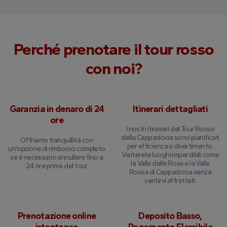
Perché prenotare il tour rosso
con noi?
Garanzia in denaro di 24
Itinerari dettagliati
ore
I nostri itinerari del Tour Rosso
della Cappadocia sono pianificati
Offriamo tranquillità con
per efficienza e divertimento.
un'opzione di rimborso completo
Visiterete luoghi imperdibili come
se è necessario annullare fino a
la Valle delle Rose e la Valle
24 ore prima del tour.
Rossa di Cappadocia senza
sentirvi affrettati.
Prenotazione online
Deposito Basso,