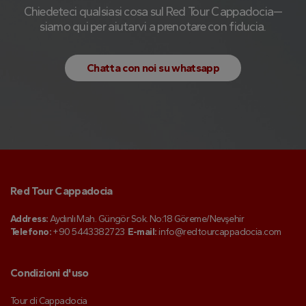
Chiedeteci qualsiasi cosa sul Red Tour Cappadocia—
siamo qui per aiutarvi a prenotare con fiducia.
Chatta con noi su whatsapp
Red Tour Cappadocia
Address:
Aydınlı Mah. Güngör Sok. No:18 Göreme/Nevşehir
Telefono:
+90 5443382723
E-mail:
info@redtourcappadocia.com
Condizioni d'uso
Tour di Cappadocia