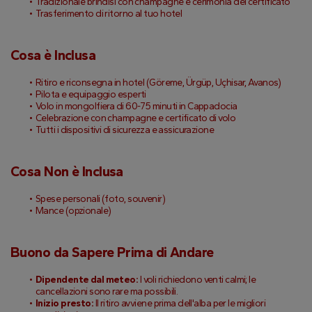
Tradizionale brindisi con champagne e cerimonia del certificato
Trasferimento di ritorno al tuo hotel
Cosa è Inclusa
Ritiro e riconsegna in hotel (Göreme, Ürgüp, Uçhisar, Avanos)
Pilota e equipaggio esperti
Volo in mongolfiera di 60-75 minuti in Cappadocia
Celebrazione con champagne e certificato di volo
Tutti i dispositivi di sicurezza e assicurazione
Cosa Non è Inclusa
Spese personali (foto, souvenir)
Mance (opzionale)
Buono da Sapere Prima di Andare
Dipendente dal meteo:
 I voli richiedono venti calmi; le 
cancellazioni sono rare ma possibili.
Inizio presto:
 Il ritiro avviene prima dell'alba per le migliori 