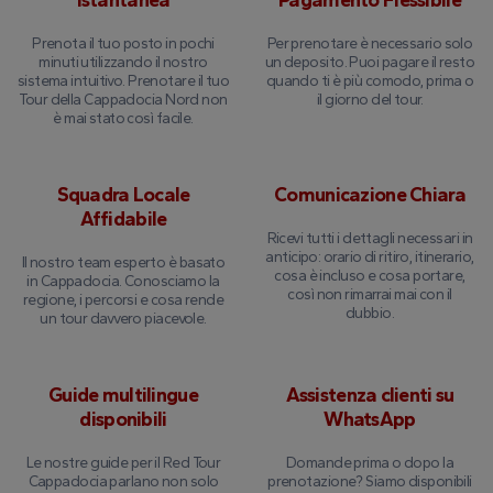
istantanea
Pagamento Flessibile
Prenota il tuo posto in pochi
Per prenotare è necessario solo
minuti utilizzando il nostro
un deposito. Puoi pagare il resto
sistema intuitivo. Prenotare il tuo
quando ti è più comodo, prima o
Tour della Cappadocia Nord non
il giorno del tour.
è mai stato così facile.
Squadra Locale
Comunicazione Chiara
Affidabile
Ricevi tutti i dettagli necessari in
anticipo: orario di ritiro, itinerario,
Il nostro team esperto è basato
cosa è incluso e cosa portare,
in Cappadocia. Conosciamo la
così non rimarrai mai con il
regione, i percorsi e cosa rende
dubbio.
un tour davvero piacevole.
Guide multilingue
Assistenza clienti su
disponibili
WhatsApp
Le nostre guide per il Red Tour
Domande prima o dopo la
Cappadocia parlano non solo
prenotazione? Siamo disponibili