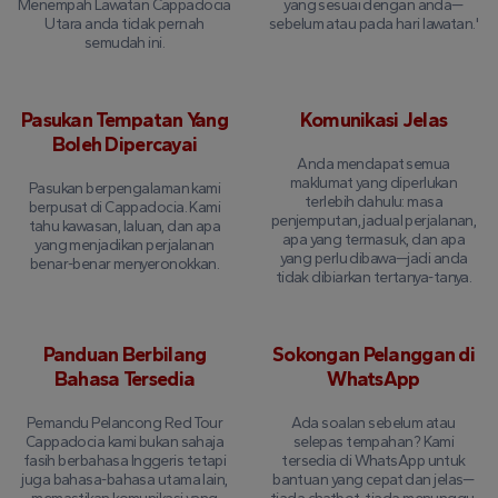
Menempah Lawatan Cappadocia
yang sesuai dengan anda—
Utara anda tidak pernah
sebelum atau pada hari lawatan.'
semudah ini.
Pasukan Tempatan Yang
Komunikasi Jelas
Boleh Dipercayai
Anda mendapat semua
maklumat yang diperlukan
Pasukan berpengalaman kami
terlebih dahulu: masa
berpusat di Cappadocia. Kami
penjemputan, jadual perjalanan,
tahu kawasan, laluan, dan apa
apa yang termasuk, dan apa
yang menjadikan perjalanan
yang perlu dibawa—jadi anda
benar-benar menyeronokkan.
tidak dibiarkan tertanya-tanya.
Panduan Berbilang
Sokongan Pelanggan di
Bahasa Tersedia
WhatsApp
Pemandu Pelancong Red Tour
Ada soalan sebelum atau
Cappadocia kami bukan sahaja
selepas tempahan? Kami
fasih berbahasa Inggeris tetapi
tersedia di WhatsApp untuk
juga bahasa-bahasa utama lain,
bantuan yang cepat dan jelas—