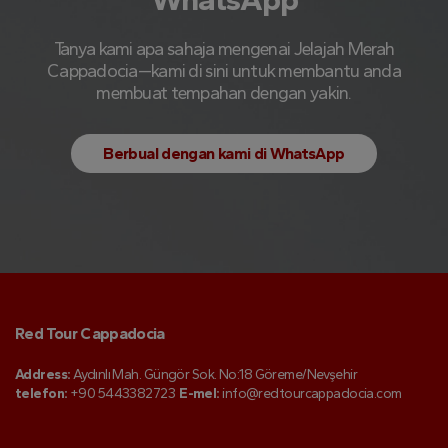
Tanya kami apa sahaja mengenai Jelajah Merah
Cappadocia—kami di sini untuk membantu anda
membuat tempahan dengan yakin.
Berbual dengan kami di WhatsApp
Red Tour Cappadocia
Address:
Aydınlı Mah. Güngör Sok. No:18 Göreme/Nevşehir
telefon:
+90 5443382723
E-mel:
info@redtourcappadocia.com