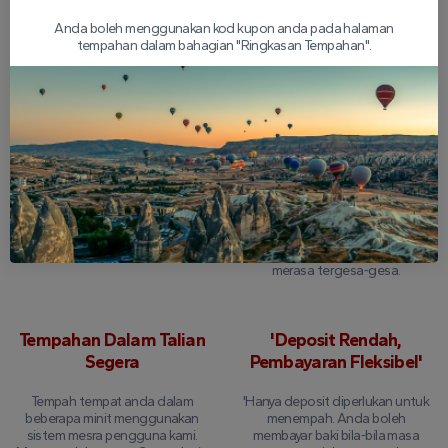
Merah Dengan Kami?
Anda boleh menggunakan kod kupon anda pada halaman
tempahan dalam bahagian "Ringkasan Tempahan".
Jaminan wang balik 24
Jadual Perjalanan
jam
Terperinci
Kami menawarkan ketenangan
Itinerari Jelajah Merah
fikiran dengan pilihan bayaran
Cappadocia kami dirancang
balik penuh jika anda perlu
untuk kecekapan dan
membatalkan sehingga 24 jam
keseronokan. Anda akan
sebelum lawatan anda.
melawat tempat-tempat yang
wajib dilihat seperti Lurah Mawar
dan Merah di Cappadocia tanpa
merasa tergesa-gesa.
Tempahan Dalam Talian
'Deposit Rendah,
Segera
Pembayaran Fleksibel'
Tempah tempat anda dalam
'Hanya deposit diperlukan untuk
beberapa minit menggunakan
menempah. Anda boleh
sistem mesra pengguna kami.
membayar baki bila-bila masa