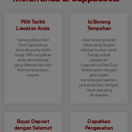
Pilih Tarikh
Isi Borang
Lawatan Anda
Tempahan
Semua pilihan Red
Isikan borang dalam
Tour Cappadocia
talian yang ringkas
tersedia pada tarikh
dengan butiran anda.
tetap. Pilih hari pilihan
Setiap jadual
anda dari kalendar
perjalanan
yang dikemas kini dan
Cappadocia Red Tour
lihat ketersediaan
diterangkan dengan
segera.
jelas dalam
penerangan lawatan,
jadi anda tahu dengan
tepat apa yang
diharapkan.
Bayar Deposit
Dapatkan
dengan Selamat
Pengesahan