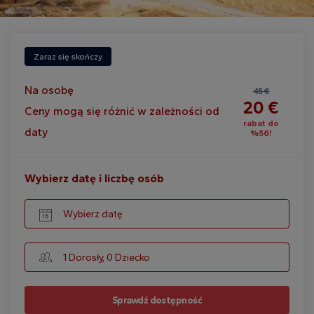
Zaraz się skończy
Na osobę
45 €
20 €
Ceny mogą się różnić w zależności od
rabat do
daty
%56!
Wybierz datę i liczbę osób
Wybierz datę
1 Dorosły, 0 Dziecko
Sprawdź dostępność