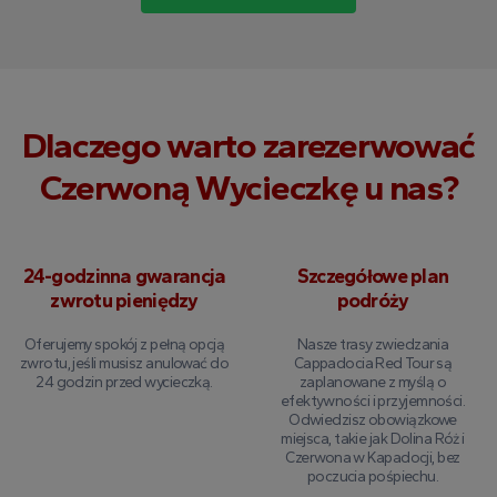
Dlaczego warto zarezerwować
Czerwoną Wycieczkę u nas?
24-godzinna gwarancja
Szczegółowe plan
zwrotu pieniędzy
podróży
Oferujemy spokój z pełną opcją
Nasze trasy zwiedzania
zwrotu, jeśli musisz anulować do
Cappadocia Red Tour są
24 godzin przed wycieczką.
zaplanowane z myślą o
efektywności i przyjemności.
Odwiedzisz obowiązkowe
miejsca, takie jak Dolina Róż i
Czerwona w Kapadocji, bez
poczucia pośpiechu.