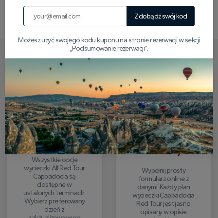
Napisz opinię
Zdobądź swój kod
Możesz użyć swojego kodu kuponu na stronie rezerwacji w sekcji
„Podsumowanie rezerwacji”.
Jak zarezerwować Czerwoną
Wycieczkę w Kapadocji
Wybierz datę
Wypełnij
swojej wycieczki
formularz
rezerwacji
Wszystkie opcje
wycieczki All Red Tour
Wypełnij prosty
Cappadocia są
formularz online z
dostępne w
danymi. Każdy plan
ustalonych terminach.
wycieczki Cappadocia
Wybierz preferowany
Red Tour jest jasno
dzień z
opisany w opisie
zaktualizowanego