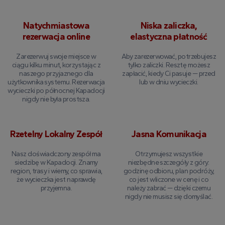
Natychmiastowa
Niska zaliczka,
rezerwacja online
elastyczna płatność
Zarezerwuj swoje miejsce w
Aby zarezerwować, potrzebujesz
ciągu kilku minut, korzystając z
tylko zaliczki. Resztę możesz
naszego przyjaznego dla
zapłacić, kiedy Ci pasuje — przed
użytkownika systemu. Rezerwacja
lub w dniu wycieczki.
wycieczki po północnej Kapadocji
nigdy nie była prostsza.
Rzetelny Lokalny Zespół
Jasna Komunikacja
Nasz doświadczony zespół ma
Otrzymujesz wszystkie
siedzibę w Kapadocji. Znamy
niezbędne szczegóły z góry:
region, trasy i wiemy, co sprawia,
godzinę odbioru, plan podróży,
że wycieczka jest naprawdę
co jest wliczone w cenę i co
przyjemna.
należy zabrać — dzięki czemu
nigdy nie musisz się domyślać.