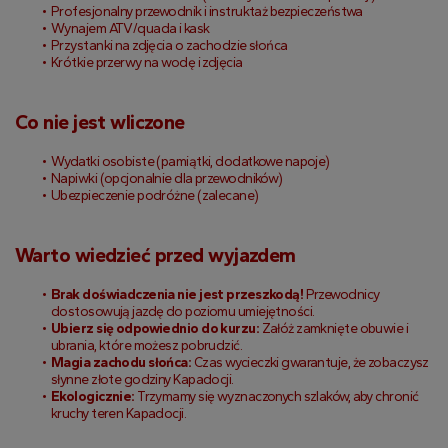
Profesjonalny przewodnik i instruktaż bezpieczeństwa
Wynajem ATV/quada i kask
Przystanki na zdjęcia o zachodzie słońca
Krótkie przerwy na wodę i zdjęcia
Co nie jest wliczone
Wydatki osobiste (pamiątki, dodatkowe napoje)
Napiwki (opcjonalnie dla przewodników)
Ubezpieczenie podróżne (zalecane)
Warto wiedzieć przed wyjazdem
Brak doświadczenia nie jest przeszkodą!
 Przewodnicy 
dostosowują jazdę do poziomu umiejętności.
Ubierz się odpowiednio do kurzu:
 Załóż zamknięte obuwie i 
ubrania, które możesz pobrudzić.
Magia zachodu słońca:
 Czas wycieczki gwarantuje, że zobaczysz 
słynne złote godziny Kapadocji.
Ekologicznie:
 Trzymamy się wyznaczonych szlaków, aby chronić 
kruchy teren Kapadocji.