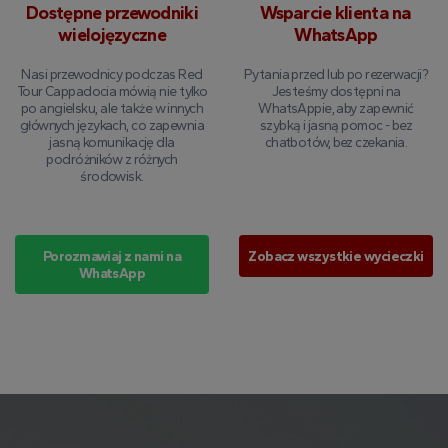
Dostępne przewodniki
Wsparcie klienta na
wielojęzyczne
WhatsApp
Nasi przewodnicy podczas Red
Pytania przed lub po rezerwacji?
Tour Cappadocia mówią nie tylko
Jesteśmy dostępni na
po angielsku, ale także w innych
WhatsAppie, aby zapewnić
głównych językach, co zapewnia
szybką i jasną pomoc - bez
jasną komunikację dla
chatbotów, bez czekania.
podróżników z różnych
środowisk.
Porozmawiaj z nami na
Zobacz wszystkie wycieczki
WhatsApp