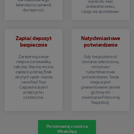
wycieczki, więc
kalendarza i sprawdź
dokładnie wiesz,
dostępność.
czego się spodziewać.
Zapłać depozyt
Natychmiastowe
bezpiecznie
potwierdzenie
Zarezerwuj swoje
Gdy twoja płatność
miejsce za niewielką
zostanie zakończona,
zaliczkę. Resztę można
otrzymasz
zapłacić później. Brak
natychmiastowe
ukrytych opłat—każda
potwierdzenie. Twoje
cena Red Tour
miejsce jest
Cappadocia jest
gwarantowane i jesteś
przejrzysta i
gotowy do
ostateczna.
zwiedzania Północnej
Kapadocji.
Porozmawiaj z nami na
WhatsApp