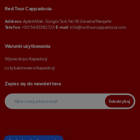
Red Tour Cappadocia
Address:
Aydınlı Mah. Güngör Sok. No:18 Göreme/Nevşehir
Telefon:
+90 5443382723
E-mail:
info@redtourcappadocia.com
Warunki użytkowania
Wycieczki po Kapadocji
Loty balonowe w Kapadocji
Zapisz się do newslettera
Subskrybuj