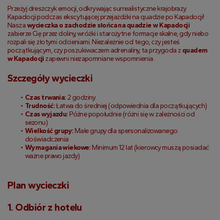
Przeżyj dreszczyk emocji, odkrywając surrealistyczne krajobrazy 
Kapadocji podczas ekscytującej przejażdżki na quadzie po Kapadocji! 
Nasza 
wycieczka o zachodzie słońca na quadzie w Kapadocji
zabierze Cię przez doliny, wróżki i starożytne formacje skalne, gdy niebo 
rozpali się złotymi odcieniami. Niezależnie od tego, czy jesteś 
początkującym, czy poszukiwaczem adrenaliny, ta przygoda z 
quadem 
w Kapadocji
 zapewni niezapomniane wspomnienia.
Szczegóły wycieczki
Czas trwania:
 2 godziny
Trudność:
 Łatwa do średniej (odpowiednia dla początkujących)
Czas wyjazdu:
 Późne popołudnie (różni się w zależności od 
sezonu)
Wielkość grupy:
 Małe grupy dla spersonalizowanego 
doświadczenia
Wymagania wiekowe:
 Minimum 12 lat (kierowcy muszą posiadać 
ważne prawo jazdy)
Plan wycieczki
1. Odbiór z hotelu