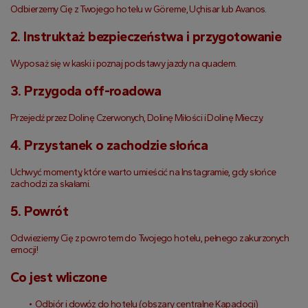
Odbierzemy Cię z Twojego hotelu w Göreme, Uçhisar lub Avanos.
2. Instruktaż bezpieczeństwa i przygotowanie
Wyposaż się w kaski i poznaj podstawy jazdy na quadem.
3. Przygoda off-roadowa
Przejedź przez Dolinę Czerwonych, Dolinę Miłości i Dolinę Mieczy.
4. Przystanek o zachodzie słońca
Uchwyć momenty, które warto umieścić na Instagramie, gdy słońce 
zachodzi za skałami.
5. Powrót
Odwieziemy Cię z powrotem do Twojego hotelu, pełnego zakurzonych 
emocji!
Co jest wliczone
Odbiór i dowóz do hotelu (obszary centralne Kapadocji)