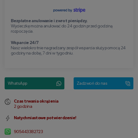
Bezpłatne anulowanie i zwrot pieniędzy.
Wycieczkę można anulować do 24 godzin przed godziną
rozpoczęcia.
Wsparcie 24/7
Nasz wielokrotnie nagradzany zespół wsparcia służy pomocą 24
godziny na dobę, 7 dni w tygodniu.
WhatsApp
Zadzwoń do nas
Czas trwania okrążenia
2 godzina
Natychmiastowe potwierdzenie!
905443382723