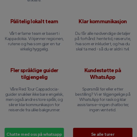
enklere.
Pålitelig lokalt team
Klar kommunikasjon
Vårt erfarne team er basert i
Du får alle nødvendige detaljer
Kappadokia. Vi kjenner regionen,
på forhånd: hentetid, reiserute,
rutene og hva som gjør en tur
hva som er inkludert, og hva du
virkelig hyggelig.
skal ta med - så du er aldri i tvil.
Fler språklige guider
Kundestøtte på
tilgjengelig
WhatsApp
Våre Red Tour Cappadocia-
Spørsmål før eller etter
guider snakker ikke bare engelsk,
bestilling? Vi er tilgjengelige på
men også andre store språk, og
WhatsApp for rask og klar
sikrer klar kommunikasjon for
assistanse—ingen chatboter,
reisende fra ulike bakgrunner.
ingen ventetid.
Chatte med oss ​​på whatsapp
Se alle turer