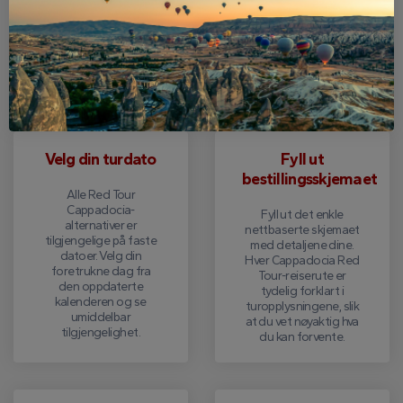
Slik bestiller du din Red Tour i
Kappadokia
Velg din turdato
Fyll ut
bestillingsskjemaet
Alle Red Tour
Cappadocia-
Fyll ut det enkle
alternativer er
nettbaserte skjemaet
tilgjengelige på faste
med detaljene dine.
datoer. Velg din
Hver Cappadocia Red
foretrukne dag fra
Tour-reiserute er
den oppdaterte
tydelig forklart i
kalenderen og se
turopplysningene, slik
umiddelbar
at du vet nøyaktig hva
tilgjengelighet.
du kan forvente.