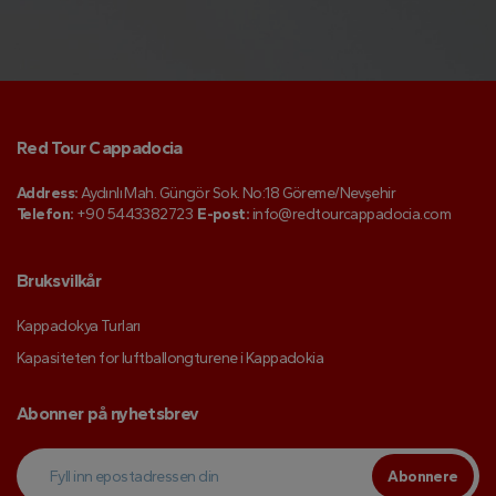
Red Tour Cappadocia
Address:
Aydınlı Mah. Güngör Sok. No:18 Göreme/Nevşehir
Telefon:
+90 5443382723
E-post:
info@redtourcappadocia.com
Bruksvilkår
Kappadokya Turları
Kapasiteten for luftballongturene i Kappadokia
Abonner på nyhetsbrev
Abonnere