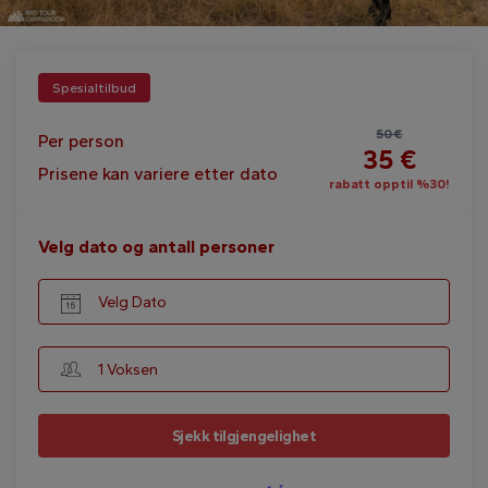
Spesialtilbud
50 €
Per person
35 €
Prisene kan variere etter dato
rabatt opptil %30!
Velg dato og antall personer
Velg Dato
1 Voksen
Sjekk tilgjengelighet