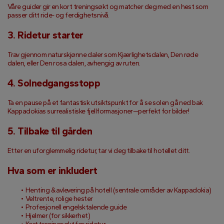
Våre guider gir en kort treningsøkt og matcher deg med en hest som 
passer ditt ride- og ferdighetsnivå.
3. Ridetur starter
Trav gjennom naturskjønne daler som Kjærlighetsdalen, Den røde 
dalen, eller Den rosa dalen, avhengig av ruten.
4. Solnedgangsstopp
Ta en pause på et fantastisk utsiktspunkt for å se solen gå ned bak 
Kappadokias surrealistiske fjellformasjoner—perfekt for bilder!
5. Tilbake til gården
Etter en uforglemmelig ridetur, tar vi deg tilbake til hotellet ditt.
Hva som er inkludert
Henting & avlevering på hotell (sentrale områder av Kappadokia)
Veltrente, rolige hester
Profesjonell engelsktalende guide
Hjelmer (for sikkerhet)