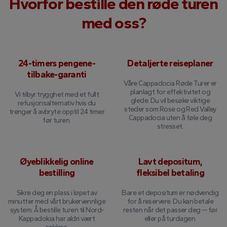
Hvorfor bestille den røde turen
med oss?
24-timers pengene-
Detaljerte reiseplaner
tilbake-garanti
Våre Cappadocia Røde Turer er
planlagt for effektivitet og
Vi tilbyr trygghet med et fullt
glede. Du vil besøke viktige
refusjonsalternativ hvis du
steder som Rose og Red Valley
trenger å avbryte opptil 24 timer
Cappadocia uten å føle deg
før turen.
stresset.
Øyeblikkelig online
Lavt depositum,
bestilling
fleksibel betaling
Sikre deg en plass i løpet av
Bare et depositum er nødvendig
minutter med vårt brukervennlige
for å reservere. Du kan betale
system. Å bestille turen til Nord-
resten når det passer deg — før
Kappadokia har aldri vært
eller på turdagen.