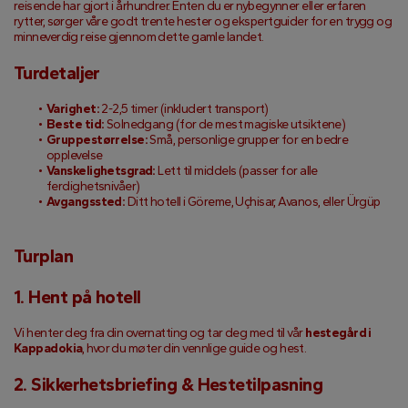
reisende har gjort i århundrer. Enten du er nybegynner eller erfaren 
rytter, sørger våre godt trente hester og ekspertguider for en trygg og 
minneverdig reise gjennom dette gamle landet.
Turdetaljer
Varighet:
 2-2,5 timer (inkludert transport)
Beste tid:
 Solnedgang (for de mest magiske utsiktene)
Gruppestørrelse:
 Små, personlige grupper for en bedre 
opplevelse
Vanskelighetsgrad:
 Lett til middels (passer for alle 
ferdighetsnivåer)
Avgangssted:
 Ditt hotell i Göreme, Uçhisar, Avanos, eller Ürgüp
Turplan
1. Hent på hotell
Vi henter deg fra din overnatting og tar deg med til vår 
hestegård i 
Kappadokia
, hvor du møter din vennlige guide og hest.
2. Sikkerhetsbriefing & Hestetilpasning