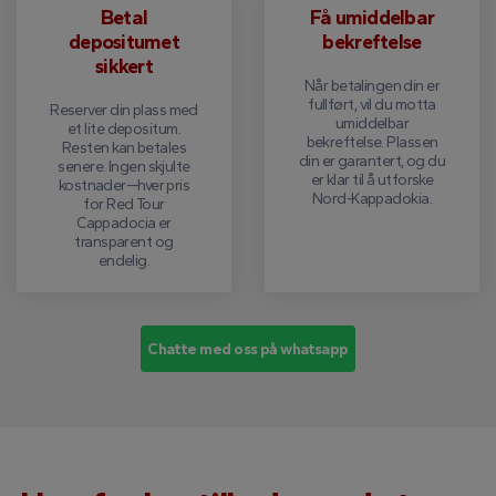
Betal
Få umiddelbar
depositumet
bekreftelse
sikkert
Når betalingen din er
fullført, vil du motta
Reserver din plass med
umiddelbar
et lite depositum.
bekreftelse. Plassen
Resten kan betales
din er garantert, og du
senere. Ingen skjulte
er klar til å utforske
kostnader—hver pris
Nord-Kappadokia.
for Red Tour
Cappadocia er
transparent og
endelig.
Chatte med oss ​​på whatsapp