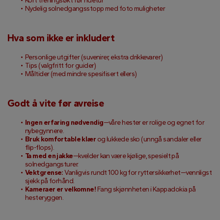
Kort treningsøkt før ridetur
Nydelig solnedgangsstopp med foto muligheter
Hva som ikke er inkludert
Personlige utgifter (suvenirer, ekstra drikkevarer)
Tips (valgfritt for guider)
Måltider (med mindre spesifisert ellers)
Godt å vite før avreise
Ingen erfaring nødvendig
—våre hester er rolige og egnet for 
nybegynnere.
Bruk komfortable klær
 og lukkede sko (unngå sandaler eller 
flip-flops).
Ta med en jakke
—kvelder kan være kjølige, spesielt på 
solnedgangsturer.
Vektgrense:
 Vanligvis rundt 100 kg for ryttersikkerhet—vennligst 
sjekk på forhånd.
Kameraer er velkomne!
 Fang skjønnheten i Kappadokia på 
hesteryggen.