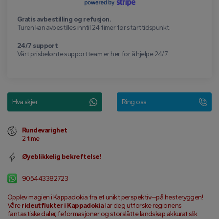
Gratis avbestilling og refusjon.
Turen kan avbestilles inntil 24 timer før starttidspunkt.
24/7 support
Vårt prisbelønte supportteam er her for å hjelpe 24/7.
Hva skjer
Ring oss
Rundevarighet
2 time
Øyeblikkelig bekreftelse!
905443382723
Opplev magien i Kappadokia fra et unikt perspektiv—på hesteryggen! 
Våre 
rideutflukter i Kappadokia
 lar deg utforske regionens 
fantastiske daler, feformasjoner og storslåtte landskap akkurat slik 