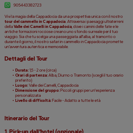
905443382723
Vivi la magia della Cappadocia da una prospettiva unica con il nostro 
tour del cammello in Cappadocia
. Attraversa i paesaggi ultraterreni 
della 
Valle dei Camelli in Cappadocia
, dove i camini delle fate e le 
antiche formazioni rocciose creano uno sfondo surreale per il tuo 
viaggio. Sia che tu scelga una passeggiata all'alba, al tramonto o 
durante il giorno, il nostro safari in cammello in Cappadocia promette 
un'avventura autentica e memorabile.
Dettagli del Tour
Durata:
 1,5 - 2 ore (circa)
Orari di partenza:
 Alba, Diurno o Tramonto (scegli il tuo orario 
preferito)
Luogo:
 Valle dei Camelli, Cappadocia
Dimensione del gruppo:
 Piccoli gruppi per un'esperienza 
personalizzata
Livello di difficoltà:
 Facile - Adatto a tutte le età
Itinerario del Tour
1. Pick-up dall'hotel (opzionale)