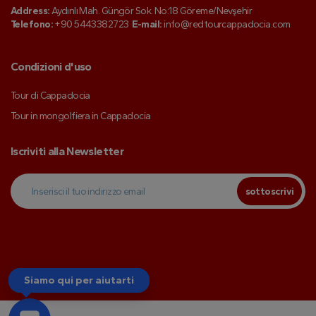
Address:
Aydınlı Mah. Güngör Sok. No:18 Göreme/Nevşehir
Telefono:
+90 5443382723
E-mail:
info@redtourcappadocia.com
Condizioni d'uso
Tour di Cappadocia
Tour in mongolfiera in Cappadocia
Iscriviti alla Newsletter
sottoscrivi
Siamo qui per aiutarti