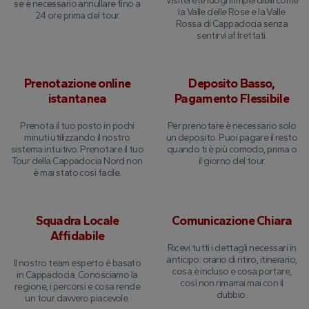
Visiterete luoghi imperdibili come
se è necessario annullare fino a
la Valle delle Rose e la Valle
24 ore prima del tour.
Rossa di Cappadocia senza
sentirvi affrettati.
Prenotazione online
Deposito Basso,
istantanea
Pagamento Flessibile
Prenota il tuo posto in pochi
Per prenotare è necessario solo
minuti utilizzando il nostro
un deposito. Puoi pagare il resto
sistema intuitivo. Prenotare il tuo
quando ti è più comodo, prima o
Tour della Cappadocia Nord non
il giorno del tour.
è mai stato così facile.
Squadra Locale
Comunicazione Chiara
Affidabile
Ricevi tutti i dettagli necessari in
anticipo: orario di ritiro, itinerario,
Il nostro team esperto è basato
cosa è incluso e cosa portare,
in Cappadocia. Conosciamo la
così non rimarrai mai con il
regione, i percorsi e cosa rende
dubbio.
un tour davvero piacevole.