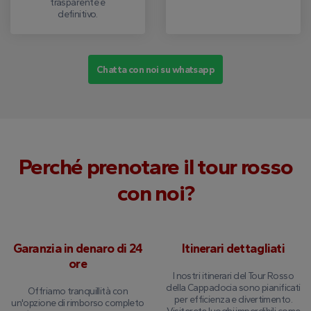
trasparente e
definitivo.
Chatta con noi su whatsapp
Perché prenotare il tour rosso
con noi?
Garanzia in denaro di 24
Itinerari dettagliati
ore
I nostri itinerari del Tour Rosso
della Cappadocia sono pianificati
Offriamo tranquillità con
per efficienza e divertimento.
un'opzione di rimborso completo