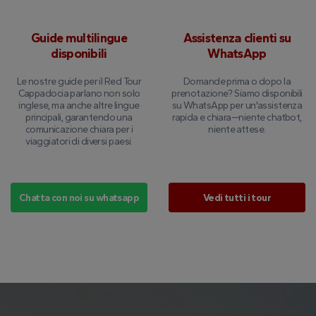
Guide multilingue
Assistenza clienti su
disponibili
WhatsApp
Le nostre guide per il Red Tour
Domande prima o dopo la
Cappadocia parlano non solo
prenotazione? Siamo disponibili
inglese, ma anche altre lingue
su WhatsApp per un'assistenza
principali, garantendo una
rapida e chiara—niente chatbot,
comunicazione chiara per i
niente attese.
viaggiatori di diversi paesi.
Chatta con noi su whatsapp
Vedi tutti i tour