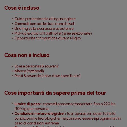
Cosa è incluso
Guida professionale di lingua inglese
Cammelli ben addestrati e amichevoli
Briefing sulla sicurezza e assistenza
Pick-up & drop-off dall'hotel (aree selezionate)
Opportunità fotografiche durante il giro
Cosa non è incluso
Spese personali & souvenir
Mance (opzionali)
Pasti & bevande (salvo dove specificato)
Cose importanti da sapere prima del tour
Limite di peso:
 i cammelli possono trasportare fino a 220 lbs 
(100 kg) per persona.
Condizioni meteorologiche:
 i tour operano in quasi tutte le 
condizioni meteorologiche, ma possono essere riprogrammati in 
caso di condizioni estreme.