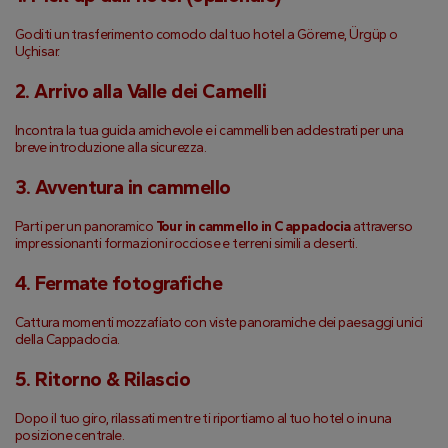
Goditi un trasferimento comodo dal tuo hotel a Göreme, Ürgüp o 
Uçhisar.
2. Arrivo alla Valle dei Camelli
Incontra la tua guida amichevole e i cammelli ben addestrati per una 
breve introduzione alla sicurezza.
3. Avventura in cammello
Parti per un panoramico 
Tour in cammello in Cappadocia
 attraverso 
impressionanti formazioni rocciose e terreni simili a deserti.
4. Fermate fotografiche
Cattura momenti mozzafiato con viste panoramiche dei paesaggi unici 
della Cappadocia.
5. Ritorno & Rilascio
Dopo il tuo giro, rilassati mentre ti riportiamo al tuo hotel o in una 
posizione centrale.