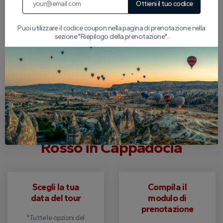
Ottieni il tuo codice
Prenota oggi il tuo 
giro in cammello in Cappadocia
 e intraprendi un 
Puoi utilizzare il codice coupon nella pagina di prenotazione nella
viaggio nel tempo in uno dei paesaggi più affascinanti della Turchia!
sezione "Riepilogo della prenotazione".
Scrivi una recensione
Come Prenotare il Tuo Tour
Rosso in Cappadocia
Scegli la tua
Compila il
data del tour
modulo di
prenotazione
"Tutte le opzioni del