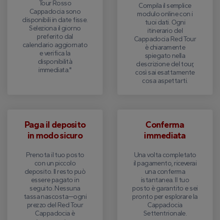
Tour Rosso
Compila il semplice
Cappadocia sono
modulo online con i
disponibili in date fisse.
tuoi dati. Ogni
Seleziona il giorno
itinerario del
preferito dal
Cappadocia Red Tour
calendario aggiornato
è chiaramente
e verifica la
spiegato nella
disponibilità
descrizione del tour,
immediata."
così sai esattamente
cosa aspettarti.
Paga il deposito
Conferma
in modo sicuro
immediata
Prenota il tuo posto
Una volta completato
con un piccolo
il pagamento, riceverai
deposito. Il resto può
una conferma
essere pagato in
istantanea. Il tuo
seguito. Nessuna
posto è garantito e sei
tassa nascosta—ogni
pronto per esplorare la
prezzo del Red Tour
Cappadocia
Cappadocia è
Settentrionale.