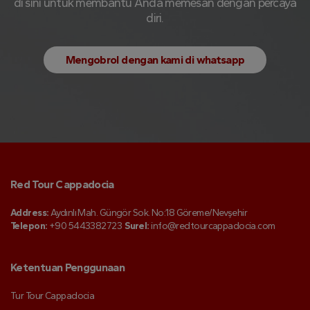
di sini untuk membantu Anda memesan dengan percaya
diri.
Mengobrol dengan kami di whatsapp
Red Tour Cappadocia
Address:
Aydınlı Mah. Güngör Sok. No:18 Göreme/Nevşehir
Telepon:
+90 5443382723
Surel:
info@redtourcappadocia.com
Ketentuan Penggunaan
Tur Tour Cappadocia