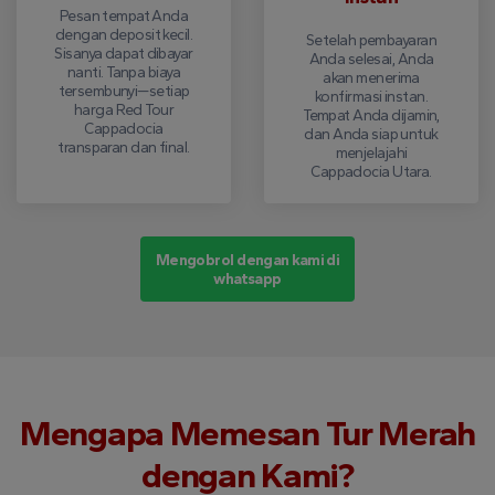
Pesan tempat Anda
dengan deposit kecil.
Setelah pembayaran
Sisanya dapat dibayar
Anda selesai, Anda
nanti. Tanpa biaya
akan menerima
tersembunyi—setiap
konfirmasi instan.
harga Red Tour
Tempat Anda dijamin,
Cappadocia
dan Anda siap untuk
transparan dan final.
menjelajahi
Cappadocia Utara.
Mengobrol dengan kami di
whatsapp
Mengapa Memesan Tur Merah
dengan Kami?