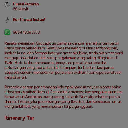
Durasi Putaran
60 Menit
Konfirmasi Instan!
905443382723
Rasakan keajaiban Cappadocia dari atas dengan penerbangan balon 
udara panas pribadi kami. Saat Anda melayang di atas cerobong peri, 
lembah kuno, dan formasi batu yang menakjubkan, Anda akan mengerti 
mengapa ini adalah salah satu pengalaman yang paling diinginkan di 
Turki
. Baik itu liburan romantis, perayaan spesial, atau sekadar 
petualangan yang ada dalam daftar impian, tur balon udara panas 
Cappadocia kami menawarkan perjalanan eksklusif dan dipersonalisasi 
melalui langit.
Berbeda dengan penerbangan kelompok yang ramai, perjalanan balon 
udara panas pribadi kami di Cappadocia memastikan pengalaman intim 
hanya untuk Anda dan orang-orang terkasih. Nikmati perhatian penuh 
dari pilot Anda, jalur penerbangan yang fleksibel, dan kebebasan untuk 
mengambil foto yang menakjubkan tanpa gangguan.
Itinerary Tur