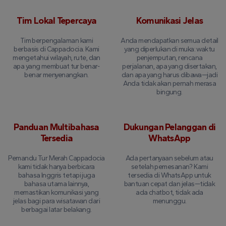
Tim Lokal Tepercaya
Komunikasi Jelas
Tim berpengalaman kami
Anda mendapatkan semua detail
berbasis di Cappadocia. Kami
yang diperlukan di muka: waktu
mengetahui wilayah, rute, dan
penjemputan, rencana
apa yang membuat tur benar-
perjalanan, apa yang disertakan,
benar menyenangkan.
dan apa yang harus dibawa—jadi
Anda tidak akan pernah merasa
bingung.
Panduan Multibahasa
Dukungan Pelanggan di
Tersedia
WhatsApp
Pemandu Tur Merah Cappadocia
Ada pertanyaan sebelum atau
kami tidak hanya berbicara
setelah pemesanan? Kami
bahasa Inggris tetapi juga
tersedia di WhatsApp untuk
bahasa utama lainnya,
bantuan cepat dan jelas—tidak
memastikan komunikasi yang
ada chatbot, tidak ada
jelas bagi para wisatawan dari
menunggu.
berbagai latar belakang.