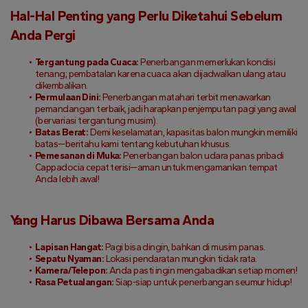
Hal-Hal Penting yang Perlu Diketahui Sebelum 
Anda Pergi
Tergantung pada Cuaca:
 Penerbangan memerlukan kondisi 
tenang; pembatalan karena cuaca akan dijadwalkan ulang atau 
dikembalikan.
Permulaan Dini:
 Penerbangan matahari terbit menawarkan 
pemandangan terbaik, jadi harapkan penjemputan pagi yang awal 
(bervariasi tergantung musim).
Batas Berat:
 Demi keselamatan, kapasitas balon mungkin memiliki 
batas—beritahu kami tentang kebutuhan khusus.
Pemesanan di Muka:
 Penerbangan balon udara panas pribadi 
Cappadocia cepat terisi—aman untuk mengamankan tempat 
Anda lebih awal!
Yang Harus Dibawa Bersama Anda
Lapisan Hangat:
 Pagi bisa dingin, bahkan di musim panas.
Sepatu Nyaman:
 Lokasi pendaratan mungkin tidak rata.
Kamera/Telepon:
 Anda pasti ingin mengabadikan setiap momen!
Rasa Petualangan:
 Siap-siap untuk penerbangan seumur hidup!