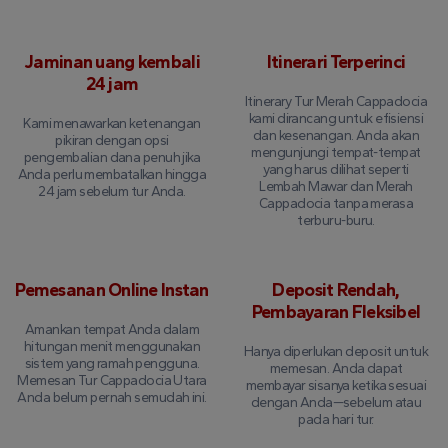
Jaminan uang kembali
Itinerari Terperinci
24 jam
Itinerary Tur Merah Cappadocia
kami dirancang untuk efisiensi
Kami menawarkan ketenangan
dan kesenangan. Anda akan
pikiran dengan opsi
mengunjungi tempat-tempat
pengembalian dana penuh jika
yang harus dilihat seperti
Anda perlu membatalkan hingga
Lembah Mawar dan Merah
24 jam sebelum tur Anda.
Cappadocia tanpa merasa
terburu-buru.
Pemesanan Online Instan
Deposit Rendah,
Pembayaran Fleksibel
Amankan tempat Anda dalam
hitungan menit menggunakan
Hanya diperlukan deposit untuk
sistem yang ramah pengguna.
memesan. Anda dapat
Memesan Tur Cappadocia Utara
membayar sisanya ketika sesuai
Anda belum pernah semudah ini.
dengan Anda—sebelum atau
pada hari tur.