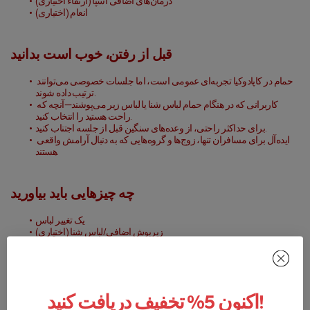
درمان‌های اضافی اسپا (ارتقاء اختیاری)
انعام (اختیاری)
قبل از رفتن، خوب است بدانید
حمام در کاپادوکیا تجربه‌ای عمومی است، اما جلسات خصوصی می‌توانند 
ترتیب داده شوند.
کاربرانی که در هنگام حمام لباس شنا یا لباس زیر می‌پوشند—آنچه که 
راحت هستید را انتخاب کنید.
برای حداکثر راحتی، از وعده‌های سنگین قبل از جلسه اجتناب کنید.
ایده‌آل برای مسافران تنها، زوج‌ها و گروه‌هایی که به دنبال آرامش واقعی 
هستند.
چه چیزهایی باید بیاورید
یک تغییر لباس
زیرپوش اضافی/لباس شنا (اختیاری)
مرطوب‌کننده (برای آبرسانی به پوست پس از لایه‌برداری)
ذهنی کنجکاو آماده برای پذیرش سنت‌های حمام ترکی!
آماده‌اید بهترین حمام در کاپادوکیا را تجربه کنید؟ امروز جلسه حمام کاپادوکیا خود را 
اکنون 5% تخفیف دریافت کنید!
رزرو کنید و خود را به یک آیین ترکی حمام فراموش‌نشدنی دعوت کنید!