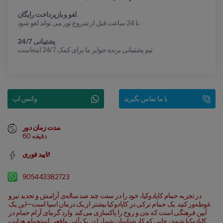
لغو و بازپرداخت رایگان.
تا 24 ساعت قبل از شروع تور می تواند لغو شود.
پشتیبانی 24/7
تیم پشتیبانی برنده جوایز ما برای کمک 24/7 اینجاست.
با ما تماس بگیرید
واتس اپ
مدت زمان دور
60 دقیقه
تایید فوری!
905443382723
در تجربه حمام کاپادوکیا، خود را در سنت چند صد ساله‌ی آرامش و تجدید نیرو 
غوطه‌ور کنید. یک حمام ترکی در کاپادوکیا بیشتر از یک درمان اسپا است—این یک 
آیین فرهنگی است که بدن و روح را پاکسازی می‌کند. وارد گرمای آرام حمام در 
کاپادوکیا شوید، جایی که کارشناسان شما را در یک آئین واقعی استحمام هدایت 