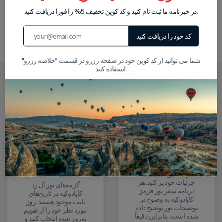
در خبرنامه ما ثبت نام کنید و کد کوپن تخفیف 5% را فورا دریافت کنید.
ثبت نظر
کد خود را دریافت کنید
شما می توانید از کد کوپن خود در صفحه رزرو در قسمت "خلاصه رزرو"
استفاده کنید.
چگونه تور قرمز خود را در کاپادوکیا
رزرو کنید
فرم رزرو را پر کنید
تاریخ تور خود را
انتخاب کنید
فرم آنلاین ساده‌ای با
جزئیات خود پر کنید. هر
گزینه‌های تور آل رد
برنامه سفر تور قرمز
کاپادوکیه در تاریخ‌های
کاپادوکیه به وضوح در
ثابت موجود هستند. روز
توضیحات تور توضیح داده
مورد نظر خود را از تقویم
شده است، بنابراین دقیقاً
به‌روز شده انتخاب کنید و