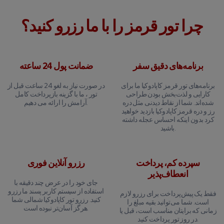
چرا تور قرمز را با ما رزرو کنید؟
برنامه‌های دقیق سفر
ضمانت پول 24 ساعته
برنامه‌های تور قرمز کاپادوکیا ما برای
در صورت نیاز به لغو 24 ساعت قبل از
کارایی و لذت‌بخش بودن طراحی
تور ، ما با گزینه بازپرداخت کامل
شده‌اند. شما از نقاط دیدنی مثل دره
آرامش را ارائه می دهیم.
رز و دره قرمز کاپادوکیا بازدید خواهید
کرد بدون اینکه احساس عجله داشته
باشید.
سپرده کم، پرداخت
رزرو آنلاین فوری
انعطاف‌پذیر
جای خود را در عرض چند دقیقه با
استفاده از سیستم کاربر پسند ما رزرو
فقط یک پیش‌پرداخت برای رزرو لازم
کنید. رزرو تور کاپادوکیا شمالی شما
است. شما می‌توانید بقیه مبلغ را
هرگز آسان‌تر نبوده است.
زمانی که برایتان مناسب است، قبل یا
در روز تور پرداخت کنید.