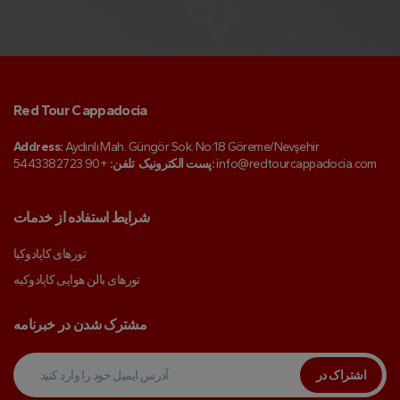
Red Tour Cappadocia
Address:
Aydınlı Mah. Güngör Sok. No:18 Göreme/Nevşehir
info@redtourcappadocia.com
پست الکترونیک:
تلفن:
+90 5443382723
شرایط استفاده از خدمات
تورهای کاپادوکیا
تورهای بالن هوایی کاپادوکیه
مشترک شدن در خبرنامه
اشتراک در