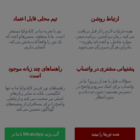
ارتباط روشن
تیم محلی قابل اعتماد
همه جزئیات لازم را از قبل دریافت
تیم با تجربه ما در کاپادوکیا مستقر
می‌کنید: زمان برداشتن، برنامه سفر،
است. ما با منطقه، مسیرها و آنچه که
موارد شامل، و آنچه باید بیاورید—
یک تور را واقعاً لذت‌بخش می‌کند،
بنابراین هرگز سردرگم نمی‌شوید.
آشنایی داریم.
پشتیبانی مشتری در واتساپ
راهنماهای چند زبانه موجود
است
سؤالات قبل یا بعد از رزرو؟ ما در
واتساپ برای کمک سریع و واضح در
راهنماهای تور قرمز کاپادوکیا ما نه تنها
دسترس هستیم—بدون چت‌بات و
انگلیسی، بلکه به سایر زبان‌های
بدون انتظار.
اصلی نیز صحبت می‌کنند و ارتباطی
واضح را برای مسافران از پیشینه‌های
گوناگون تضمین می‌کنند
همه تورها را ببینید
با ما در WhatsApp گپ بزنید